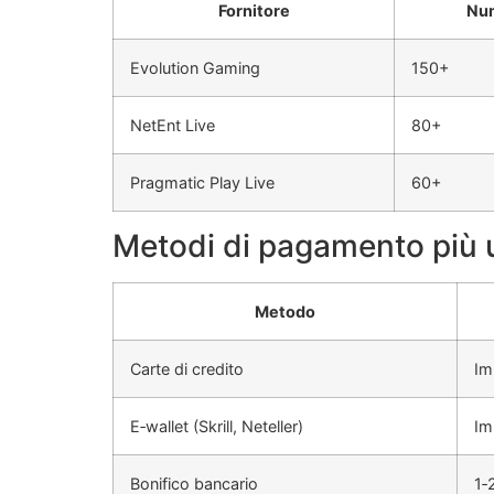
Fornitore
Num
Evolution Gaming
150+
NetEnt Live
80+
Pragmatic Play Live
60+
Metodi di pagamento più 
Metodo
Carte di credito
Im
E‑wallet (Skrill, Neteller)
Im
Bonifico bancario
1‑