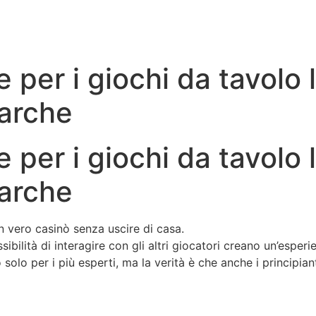
 per i giochi da tavolo 
arche
 per i giochi da tavolo 
arche
un vero casinò senza uscire di casa.
ibilità di interagire con gli altri giocatori creano un’esper
o solo per i più esperti, ma la verità è che anche i principi