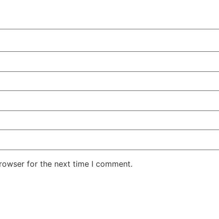
rowser for the next time I comment.