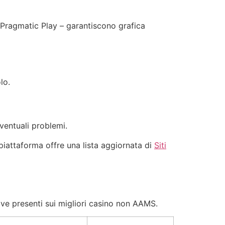
, Pragmatic Play – garantiscono grafica
lo.
eventuali problemi.
iattaforma offre una lista aggiornata di
Siti
 live presenti sui migliori casino non AAMS.