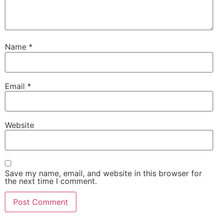
Name
*
Email
*
Website
Save my name, email, and website in this browser for
the next time I comment.