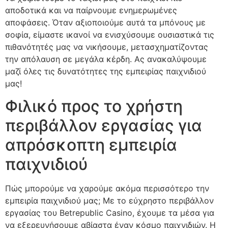
αποδοτικά και να παίρνουμε ενημερωμένες
αποφάσεις. Όταν αξιοποιούμε αυτά τα μπόνους με
σοφία, είμαστε ικανοί να ενισχύσουμε ουσιαστικά τις
πιθανότητές μας να νικήσουμε, μετασχηματίζοντας
την απόλαυση σε μεγάλα κέρδη. Ας ανακαλύψουμε
μαζί όλες τις δυνατότητες της εμπειρίας παιχνιδιού
μας!
Φιλικό προς το χρήστη
περιβάλλον εργασίας για
απρόσκοπτη εμπειρία
παιχνιδιού
Πώς μπορούμε να χαρούμε ακόμα περισσότερο την
εμπειρία παιχνιδιού μας; Με το εύχρηστο περιβάλλον
εργασίας του Betrepublic Casino, έχουμε τα μέσα για
να εξερευνήσουμε αβίαστα έναν κόσμο παιχνιδιών. Η