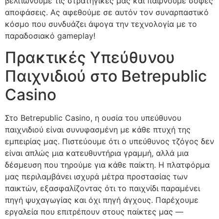
βελτιώνουμε τις στρατηγικές μας και παίρνουμε σοφές
αποφάσεις. Ας αφεθούμε σε αυτόν τον συναρπαστικό
κόσμο που συνδυάζει άψογα την τεχνολογία με το
παραδοσιακό gameplay!
Πρακτικές Υπεύθυνου
Παιχνιδιού στο Betrepublic
Casino
Στο Betrepublic Casino, η ουσία του υπεύθυνου
παιχνιδιού είναι συνυφασμένη με κάθε πτυχή της
εμπειρίας μας. Πιστεύουμε ότι ο υπεύθυνος τζόγος δεν
είναι απλώς μια κατευθυντήρια γραμμή, αλλά μια
δέσμευση που τηρούμε για κάθε παίκτη. Η πλατφόρμα
μας περιλαμβάνει ισχυρά μέτρα προστασίας των
παικτών, εξασφαλίζοντας ότι το παιχνίδι παραμένει
πηγή ψυχαγωγίας και όχι πηγή άγχους. Παρέχουμε
εργαλεία που επιτρέπουν στους παίκτες μας —