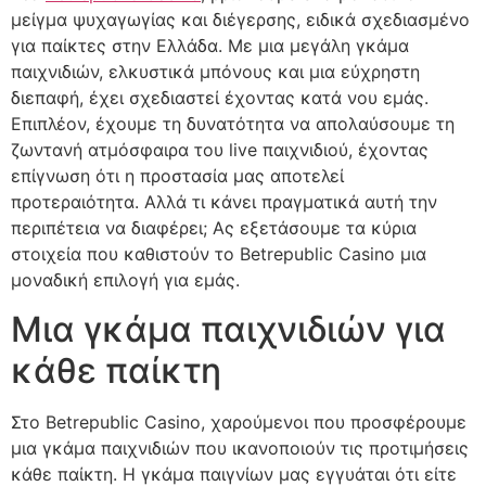
μείγμα ψυχαγωγίας και διέγερσης, ειδικά σχεδιασμένο
για παίκτες στην Ελλάδα. Με μια μεγάλη γκάμα
παιχνιδιών, ελκυστικά μπόνους και μια εύχρηστη
διεπαφή, έχει σχεδιαστεί έχοντας κατά νου εμάς.
Επιπλέον, έχουμε τη δυνατότητα να απολαύσουμε τη
ζωντανή ατμόσφαιρα του live παιχνιδιού, έχοντας
επίγνωση ότι η προστασία μας αποτελεί
προτεραιότητα. Αλλά τι κάνει πραγματικά αυτή την
περιπέτεια να διαφέρει; Ας εξετάσουμε τα κύρια
στοιχεία που καθιστούν το Betrepublic Casino μια
μοναδική επιλογή για εμάς.
Μια γκάμα παιχνιδιών για
κάθε παίκτη
Στο Betrepublic Casino, χαρούμενοι που προσφέρουμε
μια γκάμα παιχνιδιών που ικανοποιούν τις προτιμήσεις
κάθε παίκτη. Η γκάμα παιγνίων μας εγγυάται ότι είτε