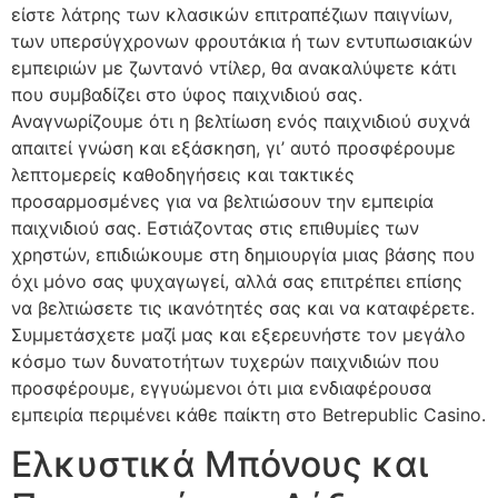
είστε λάτρης των κλασικών επιτραπέζιων παιγνίων,
των υπερσύγχρονων φρουτάκια ή των εντυπωσιακών
εμπειριών με ζωντανό ντίλερ, θα ανακαλύψετε κάτι
που συμβαδίζει στο ύφος παιχνιδιού σας.
Αναγνωρίζουμε ότι η βελτίωση ενός παιχνιδιού συχνά
απαιτεί γνώση και εξάσκηση, γι’ αυτό προσφέρουμε
λεπτομερείς καθοδηγήσεις και τακτικές
προσαρμοσμένες για να βελτιώσουν την εμπειρία
παιχνιδιού σας. Εστιάζοντας στις επιθυμίες των
χρηστών, επιδιώκουμε στη δημιουργία μιας βάσης που
όχι μόνο σας ψυχαγωγεί, αλλά σας επιτρέπει επίσης
να βελτιώσετε τις ικανότητές σας και να καταφέρετε.
Συμμετάσχετε μαζί μας και εξερευνήστε τον μεγάλο
κόσμο των δυνατοτήτων τυχερών παιχνιδιών που
προσφέρουμε, εγγυώμενοι ότι μια ενδιαφέρουσα
εμπειρία περιμένει κάθε παίκτη στο Betrepublic Casino.
Ελκυστικά Μπόνους και