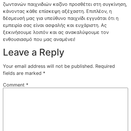
ζωντανών παιχνιδιών καζίνο προσθέτει στη συγκίνηση,
κάνοντας κάθε επίσκεψη αξέχαστη. Επιπλέον, η
δέσμευσή μας για υπεύθυνο παιχνίδι εγγυάται ότι η
εμπειρία σας είναι ασφαλής και ευχάριστη. Ας
ξεκινήσουμε λοιπόν και ας ανακαλύψουμε τον
ενθουσιασμό που μας αναμένει!
Leave a Reply
Your email address will not be published.
Required
fields are marked
*
Comment
*