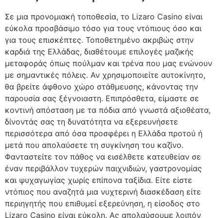
Σε μια προνομιακή τοποθεσία, το Lizaro Casino είναι
εύκολα προσβάσιμο τόσο για τους ντόπιους όσο και
για τους επισκέπτες. Τοποθετημένο ακριβώς στην
καρδιά της Ελλάδας, διαθέτουμε επιλογές μαζικής
μεταφοράς όπως πούλμαν και τρένα που μας ενώνουν
με σημαντικές πόλεις. Αν χρησιμοποιείτε αυτοκίνητο,
θα βρείτε άφθονο χώρο στάθμευσης, κάνοντας την
παρουσία σας ξέγνοιαστη. Επιπρόσθετα, είμαστε σε
κοντινή απόσταση με τα πόδια από γνωστά αξιοθέατα,
δίνοντάς σας τη δυνατότητα να εξερευνήσετε
περισσότερα από όσα προσφέρει η Ελλάδα προτού ή
μετά που απολαύσετε τη συγκίνηση του καζίνο.
Φανταστείτε τον πάθος να εισέλθετε κατευθείαν σε
έναν περιβάλλον τυχερών παιχνιδιών, γαστρονομίας
και ψυχαγωγίας χωρίς επίπονα ταξίδια. Είτε είστε
ντόπιος που αναζητά μια νυχτερινή διασκέδαση είτε
περιηγητής που επιθυμεί εξερεύνηση, η είσοδος στο
Lizaro Casino είναι εύκολη. Ας απολαύσουμε λοιπόν