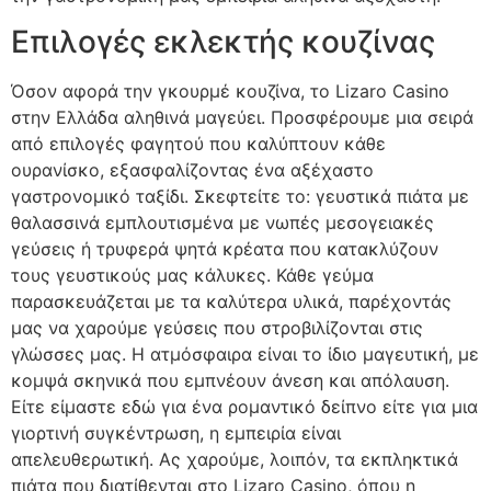
Επιλογές εκλεκτής κουζίνας
Όσον αφορά την γκουρμέ κουζίνα, το Lizaro Casino
στην Ελλάδα αληθινά μαγεύει. Προσφέρουμε μια σειρά
από επιλογές φαγητού που καλύπτουν κάθε
ουρανίσκο, εξασφαλίζοντας ένα αξέχαστο
γαστρονομικό ταξίδι. Σκεφτείτε το: γευστικά πιάτα με
θαλασσινά εμπλουτισμένα με νωπές μεσογειακές
γεύσεις ή τρυφερά ψητά κρέατα που κατακλύζουν
τους γευστικούς μας κάλυκες. Κάθε γεύμα
παρασκευάζεται με τα καλύτερα υλικά, παρέχοντάς
μας να χαρούμε γεύσεις που στροβιλίζονται στις
γλώσσες μας. Η ατμόσφαιρα είναι το ίδιο μαγευτική, με
κομψά σκηνικά που εμπνέουν άνεση και απόλαυση.
Είτε είμαστε εδώ για ένα ρομαντικό δείπνο είτε για μια
γιορτινή συγκέντρωση, η εμπειρία είναι
απελευθερωτική. Ας χαρούμε, λοιπόν, τα εκπληκτικά
πιάτα που διατίθενται στο Lizaro Casino, όπου η