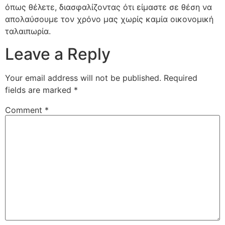
όπως θέλετε, διασφαλίζοντας ότι είμαστε σε θέση να
απολαύσουμε τον χρόνο μας χωρίς καμία οικονομική
ταλαιπωρία.
Leave a Reply
Your email address will not be published.
Required
fields are marked
*
Comment
*