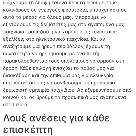
ψάχνουμε τη έξαψη του να περιστρέφουμε τους
κυλίνδρους σε ενεργούς φρουτάκια, υπάρχει κάτι σε
αυτό το μέρος για όλους μας. Μπορούμε να
εξετάσουμε τις δεξιότητές μας στα αγαπημένα μας
παιχνίδια τραπεζιού ή να χαρούμε τις τελευταίες
εξελίξεις στα ηλεκτρονικά παιχνίδια. Και αν
αναζητούμε μια ήρεμη περιβάλλον, έχουμε τη
δυνατότητα να ηρεμήσουμε με ένα ποτήρι
παρακολουθώντας τους υπόλοιπους να ορμούν στη
δράση. Κάθε επιλογή ενισχύει το πάθος μας για
διασκέδαση και την επιθυμία μας για ελευθερία,
επιτρέποντάς μας να συνθέσουμε τη προσωπική
ξεχωριστή εμπειρία παιχνιδιού. Ας εξερευνήσουμε από
κοινού και ας βρούμε τα προσωπικά μας αγαπημένα
στο Lizaro!
Λουξ ανέσεις για κάθε
επισκέπτη