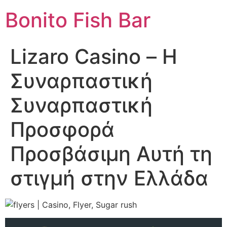
Skip
Bonito Fish Bar
to
content
Lizaro Casino – Η
Συναρπαστική
Συναρπαστική
Προσφορά
Προσβάσιμη Αυτή τη
στιγμή στην Ελλάδα