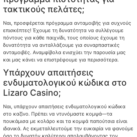
τακτικούς πελάτες;
Ναι, προσφέρεται πρόγραμμα ανταμοιβής για συχνούς
επισκέπτες! Έχουμε τη δυνατότητα να συλλέγουμε
πόντους για κάθε παιχνίδι, τους οποίους έχουμε τη
δυνατότητα να ανταλλάξουμε για συναρπαστικές
ανταμοιβές. Αναμφίβολα ενισχύει την παρουσία μας
και μας κάνει να επιστρέφουμε για περισσότερα.
Υπάρχουν απαιτήσεις
ενδυματολογικού κώδικα στο
Lizaro Casino;
Ναι, υπάρχουν απαιτήσεις ενδυματολογικού κώδικα
στο καζίνο. Πρέπει να ντυνόμαστε κομψά—τα
πουκάμισα με κολάρο και τα κομψά παπούτσια είναι
ιδανικά. Ας εκμεταλλευτούμε την ευκαιρία να φανούμε
όσο το δυνατόν καλύτεροι απολαμβάνοντας τον