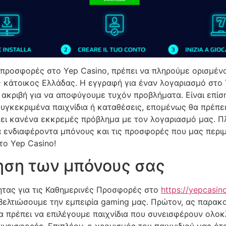
 προσφορές στο Yep Casino, πρέπει να πληρούμε ορισμένα
 κάτοικος Ελλάδας. Η εγγραφή για έναν λογαριασμό στο Y
ι ακριβή για να αποφύγουμε τυχόν προβλήματα. Είναι επίσ
υγκεκριμένα παιχνίδια ή καταθέσεις, επομένως θα πρέπε
χει κανένα εκκρεμές πρόβλημα με τον λογαριασμό μας. Π
α ενδιαφέροντα μπόνους και τις προσφορές που μας περι
το Yep Casino!
ηση των μπόνους σας
ητας για τις Καθημερινές Προσφορές στο
https://yepcasino
βελτιώσουμε την εμπειρία gaming μας. Πρώτον, ας παρακ
α πρέπει να επιλέγουμε παιχνίδια που συνεισφέρουν ολοκ