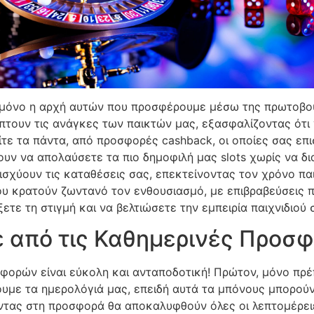
ι μόνο η αρχή αυτών που προσφέρουμε μέσω της πρωτοβο
τουν τις ανάγκες των παικτών μας, εξασφαλίζοντας ότι νι
ίτε τα πάντα, από προσφορές cashback, οι οποίες σας ε
υν να απολαύσετε τα πιο δημοφιλή μας slots χωρίς να δι
σχύουν τις καταθέσεις σας, επεκτείνοντας τον χρόνο παιχ
ου κρατούν ζωντανό τον ενθουσιασμό, με επιβραβεύσεις π
ε τη στιγμή και να βελτιώσετε την εμπειρία παιχνιδιού 
 από τις Καθημερινές Προσ
ορών είναι εύκολη και ανταποδοτική! Πρώτον, μόνο πρέ
ουμε τα ημερολόγιά μας, επειδή αυτά τα μπόνους μπορού
τας στη προσφορά θα αποκαλυφθούν όλες οι λεπτομέρειες