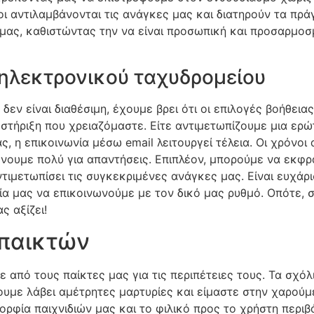
ι αντιλαμβάνονται τις ανάγκες μας και διατηρούν τα πρ
 μας, καθιστώντας την να είναι προσωπική και προσαρμοσμ
 ηλεκτρονικού ταχυδρομείου
α δεν είναι διαθέσιμη, έχουμε βρει ότι οι επιλογές βοήθε
στήριξη που χρειαζόμαστε. Είτε αντιμετωπίζουμε μια ερώ
, η επικοινωνία μέσω email λειτουργεί τέλεια. Οι χρόνοι
ένουμε πολύ για απαντήσεις. Επιπλέον, μπορούμε να εκφρ
τιμετωπίσει τις συγκεκριμένες ανάγκες μας. Είναι ευχάρ
ρία μας να επικοινωνούμε με τον δικό μας ρυθμό. Οπότε, 
ς αξίζει!
 παικτών
ε από τους παίκτες μας για τις περιπέτειες τους. Τα σχό
ουμε λάβει αμέτρητες μαρτυρίες και είμαστε στην χαρούμ
ορφία παιχνιδιών μας και το φιλικό προς το χρήστη περι