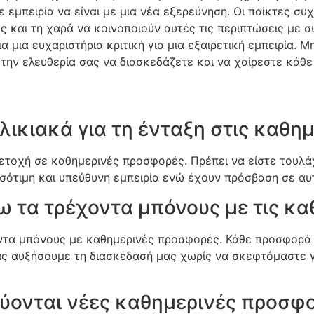
εμπειρία να είναι με μια νέα εξερεύνηση. Οι παίκτες σ
 και τη χαρά να κοινοποιούν αυτές τις περιπτώσεις με συ
 για μια ευχαριστήρια κριτική για μια εξαιρετική εμπειρία
την ελευθερία σας να διασκεδάζετε και να χαίρεστε κάθε 
λικιακά για τη ένταξη στις καθη
μμετοχή σε καθημερινές προσφορές. Πρέπει να είστε τουλ
ισότιμη και υπεύθυνη εμπειρία ενώ έχουν πρόσβαση σε α
 τα τρέχοντα μπόνους με τις κα
τα μπόνους με καθημερινές προσφορές. Κάθε προσφορά 
ς αυξήσουμε τη διασκέδασή μας χωρίς να σκεφτόμαστε γι
ύονται νέες καθημερινές προσφο