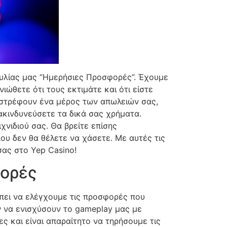
υλίας μας “Ημερήσιες Προσφορές”. Έχουμε
ώθετε ότι τους εκτιμάτε και ότι είστε
πιστρέφουν ένα μέρος των απωλειών σας,
ακινδυνεύσετε τα δικά σας χρήματα.
νιδιού σας. Θα βρείτε επίσης
ου δεν θα θέλετε να χάσετε. Με αυτές τις
σας στο Yep Casino!
φορές
πει να ελέγχουμε τις προσφορές που
ν να ενισχύσουν το gameplay μας με
 και είναι απαραίτητο να τηρήσουμε τις