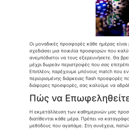
Οι μοναδικές προσφορές κάθε ημέρας είνα
σχεδιάσει μια ποικιλία προσφορών που καλύπ
ανεμπόδιστοι να τους εξερευνήσετε. Θα βρε
μέχρι δωρεάν περιστροφές που σας επιτρέπο
Επιπλέον, παρέχουμε μπόνους match που ενι
περιορισμένης διάρκειας flash προσφορές π
διάφορες προσφορές, σας καλούμε να αδράξετ
Πώς να Επωφεληθείτε
Η εκμετάλλευση των καθημερινών μας προσφ
διατίθενται κάθε μέρα. Πρέπει να καταγράφ
μεθόδους που αγαπάμε. Στη συνέχεια, πατών