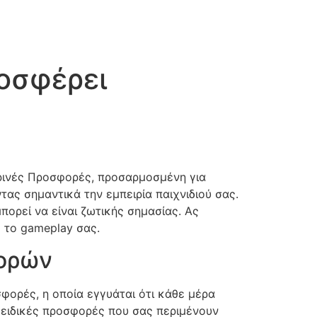
οσφέρει
ερινές Προσφορές, προσαρμοσμένη για
ας σημαντικά την εμπειρία παιχνιδιού σας.
ρεί να είναι ζωτικής σημασίας. Ας
ε το gameplay σας.
φορών
φορές, η οποία εγγυάται ότι κάθε μέρα
ι ειδικές προσφορές που σας περιμένουν