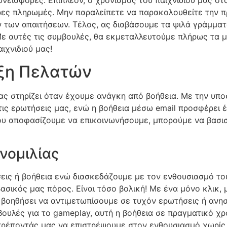
εισφορές. Επιπλέον, ο χρονισμός του παιχνιδιού μας ότα
ερες πληρωμές. Μην παραλείπετε να παρακολουθείτε την π
των απαιτήσεων. Τέλος, ας διαβάσουμε τα ψιλά γράμματα
 Με αυτές τις συμβουλές, θα εκμεταλλευτούμε πλήρως τα
ιχνιδιού μας!
ιξη Πελατών
ας στηρίζει όταν έχουμε ανάγκη από βοήθεια. Με την υπο
ις ερωτήσεις μας, ενώ η βοήθεια μέσω email προσφέρει έ
υ αποφασίζουμε να επικοινωνήσουμε, μπορούμε να βασισ
νομιλίας
ς ή βοήθεια ενώ διασκεδάζουμε με τον ενθουσιασμό του 
ασικός μας πόρος. Είναι τόσο βολική! Με ένα μόνο κλικ
 βοηθήσει να αντιμετωπίσουμε σε τυχόν ερωτήσεις ή ανησυ
υλές για το gameplay, αυτή η βοήθεια σε πραγματικό χρό
τρέποντάς μας να επιστρέψουμε στον ενθουσιασμό χωρίς