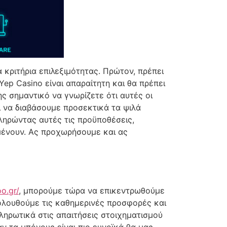
 κριτήρια επιλεξιμότητας. Πρώτον, πρέπει
ep Casino είναι απαραίτητη και θα πρέπει
ης σημαντικό να γνωρίζετε ότι αυτές οι
ι να διαβάσουμε προσεκτικά τα ψιλά
ληρώντας αυτές τις προϋποθέσεις,
μένουν. Ας προχωρήσουμε και ας
o.gr/
, μπορούμε τώρα να επικεντρωθούμε
ολουθούμε τις καθημερινές προσφορές και
ληρωτικά στις απαιτήσεις στοιχηματισμού