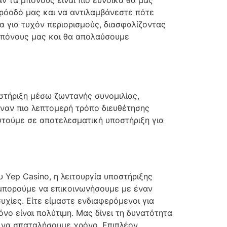
ν τα μπόνους είναι πιο ευνοϊκά θα μας
ρόοδό μας και να αντιλαμβάνεστε πότε
 για τυχόν περιορισμούς, διασφαλίζοντας
 μπόνους μας και θα απολαύσουμε
στήριξη μέσω ζωντανής συνομιλίας,
ναν πιο λεπτομερή τρόπο διευθέτησης
τούμε σε αποτελεσματική υποστήριξη για
Yep Casino, η λειτουργία υποστήριξης
, μπορούμε να επικοινωνήσουμε με έναν
χίες. Είτε είμαστε ενδιαφερόμενοι για
νο είναι πολύτιμη. Μας δίνει τη δυνατότητα
 να σπαταλήσουμε χρόνο. Επιπλέον,