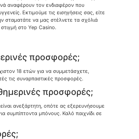
υχνά αναφέρουν τον ενδιαφέρον που
γγενείς. Εκτιμούμε τις εισηγήσεις σας, είτε
. Μην σταματάτε να μας στέλνετε τα σχόλιά
στιγμή στο Yep Casino.
μερινές προσφορές;
άχιστον 18 ετών για να συμμετάσχετε,
υτές τις συναρπαστικές προσφορές.
θημερινές προσφορές;
είναι ανεξάρτητη, οπότε ας εξερευνήσουμε
α συμπίπτοντα μπόνους. Καλό παιχνίδι σε
ρές;