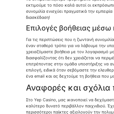
εκτιμούμε το πόσο καλά αυτοί οι εκπρόσωπο
συνομιλία ενισχύει πραγματικά την εμπειρία
διασκέδαση!
Επιλογές βοήθειας μέσω
Για τις περιπτώσεις που η ζωντανή συνομιλί
έναν σταθερό τρόπο για να λάβουμε την υπο
χρειαζόμαστε βοήθεια με τον λογαριασμό μας
διασφαλίζοντας ότι δεν χρειάζεται να περιμ
επιτρέποντας στην ομάδα υποστήριξης να αν
επιλογή, ειδικά όταν σεβόμαστε την ελευθε
ένα email και ας δεχτούμε τη βοήθεια που μα
Αναφορές και σχόλια
Στο Yep Casino, μας ικανοποιεί να δεχόμαστ
καλύτερο δυνατό περιβάλλον παιχνιδιού. Έχ
περισσότεροι παίκτες αξιολογούν την πολυμ