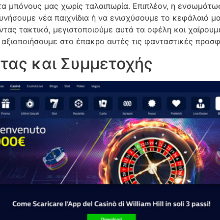
τα μπόνους μας χωρίς ταλαιπωρία. Επιπλέον, η ενσωμάτ
ευνήσουμε νέα παιχνίδια ή να ενισχύσουμε το κεφάλαιό μ
τας τακτικά, μεγιστοποιούμε αυτά τα οφέλη και χαίρουμ
ς αξιοποιήσουμε στο έπακρο αυτές τις φανταστικές προσφ
τας και Συμμετοχής