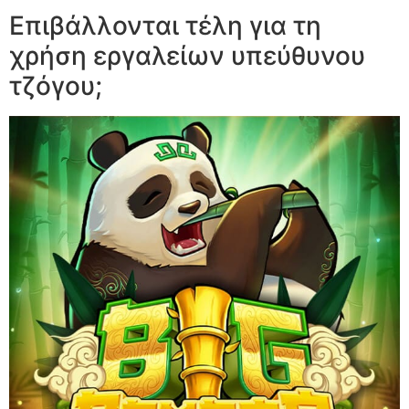
Επιβάλλονται τέλη για τη
χρήση εργαλείων υπεύθυνου
τζόγου;