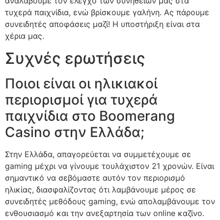
αναλάβουμε τον έλεγχο των συνηθειών μας στα
τυχερά παιχνίδια, ενώ βρίσκουμε γαλήνη. Ας πάρουμε
συνειδητές αποφάσεις μαζί! Η υποστήριξη είναι στα
χέρια μας.
Συχνές ερωτήσεις
Ποιοι είναι οι ηλικιακοί
περιορισμοί για τυχερά
παιχνίδια στο Boomerang
Casino στην Ελλάδα;
Στην Ελλάδα, απαγορεύεται να συμμετέχουμε σε
gaming μέχρι να γίνουμε τουλάχιστον 21 χρονών. Είναι
σημαντικό να σεβόμαστε αυτόν τον περιορισμό
ηλικίας, διασφαλίζοντας ότι λαμβάνουμε μέρος σε
συνειδητές μεθόδους gaming, ενώ απολαμβάνουμε τον
ενθουσιασμό και την ανεξαρτησία των online καζίνο.