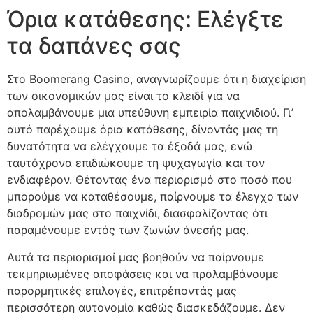
Όρια κατάθεσης: Ελέγξτε
τα δαπάνες σας
Στο Boomerang Casino, αναγνωρίζουμε ότι η διαχείριση
των οικονομικών μας είναι το κλειδί για να
απολαμβάνουμε μια υπεύθυνη εμπειρία παιχνιδιού. Γι’
αυτό παρέχουμε όρια κατάθεσης, δίνοντάς μας τη
δυνατότητα να ελέγχουμε τα έξοδά μας, ενώ
ταυτόχρονα επιδιώκουμε τη ψυχαγωγία και τον
ενδιαφέρον. Θέτοντας ένα περιορισμό στο ποσό που
μπορούμε να καταθέσουμε, παίρνουμε τα έλεγχο των
διαδρομών μας στο παιχνίδι, διασφαλίζοντας ότι
παραμένουμε εντός των ζωνών άνεσής μας.
Αυτά τα περιορισμοί μας βοηθούν να παίρνουμε
τεκμηριωμένες αποφάσεις και να προλαμβάνουμε
παρορμητικές επιλογές, επιτρέποντάς μας
περισσότερη αυτονομία καθώς διασκεδάζουμε. Δεν