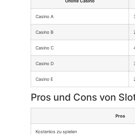
Online Casino
Casino A
Casino B
Casino C
Casino D
Casino E
Pros und Cons von Slo
Pros
Kostenlos zu spielen