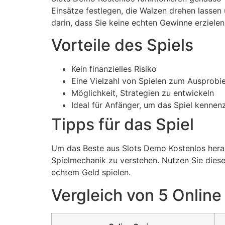
Einsätze festlegen, die Walzen drehen lassen
darin, dass Sie keine echten Gewinne erziele
Vorteile des Spiels
Kein finanzielles Risiko
Eine Vielzahl von Spielen zum Ausprobi
Möglichkeit, Strategien zu entwickeln
Ideal für Anfänger, um das Spiel kennen
Tipps für das Spiel
Um das Beste aus Slots Demo Kostenlos herau
Spielmechanik zu verstehen. Nutzen Sie diese
echtem Geld spielen.
Vergleich von 5 Online