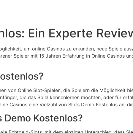
los: Ein Experte Revie
glichkeit, um online Casinos zu erkunden, neue Spiele aus
hrener Spieler mit 15 Jahren Erfahrung in Online Casinos und
ostenlos?
n von Online Slot-Spielen, die Spielern die Möglichkeit bi
nfänger, die das Spiel kennenlernen möchten, oder für erfah
ine Casinos eine Vielzahl von Slots Demo Kostenlos an, die 
ts Demo Kostenlos?
ie Echtgeld-Slots, mit dem einzigen Unterschied, dass Sie