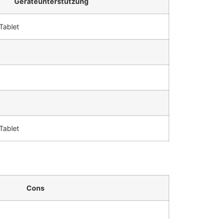
Geräteunterstützung
Tablet
Tablet
Cons