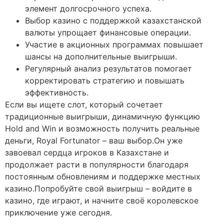
элемент долгосрочного успеха.
Выбор казино с поддержкой казахстанской
валюты упрощает финансовые операции.
Участие в акционных программах повышает
шансы на дополнительные выигрыши.
Регулярный анализ результатов помогает
корректировать стратегию и повышать
эффективность.
Если вы ищете слот, который сочетает
традиционные выигрыши, динамичную функцию
Hold and Win и возможность получить реальные
деньги, Royal Fortunator – ваш выбор.Он уже
завоевал сердца игроков в Казахстане и
продолжает расти в популярности благодаря
постоянным обновлениям и поддержке местных
казино.Попробуйте свой выигрыш – войдите в
казино, где играют, и начните своё королевское
приключение уже сегодня.