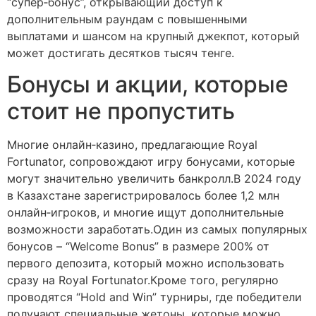
“супер‑бонус”, открывающий доступ к
дополнительным раундам с повышенными
выплатами и шансом на крупный джекпот, который
может достигать десятков тысяч тенге.
Бонусы и акции, которые
стоит не пропустить
Многие онлайн‑казино, предлагающие Royal
Fortunator, сопровождают игру бонусами, которые
могут значительно увеличить банкролл.В 2024 году
в Казахстане зарегистрировалось более 1,2 млн
онлайн‑игроков, и многие ищут дополнительные
возможности заработать.Один из самых популярных
бонусов – “Welcome Bonus” в размере 200% от
первого депозита, который можно использовать
сразу на Royal Fortunator.Кроме того, регулярно
проводятся “Hold and Win” турниры, где победители
получают специальные жетоны, которые можно