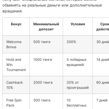
обменять на реальные деньги или дополнительные
вращения.
Бонус
Минимальный
Условия
Сро
депозит
действ
Welcome
500 тенге
200%
30 дне
Bonus
Hold and
1000 тенге
5 победных
14 дне
Win
вращений
Tournament
Cashback
2000 тенге
20% от
60 дне
10%
проигрышей
Free Spin
300 тенге
10
7 дней
Pack
бесплатных