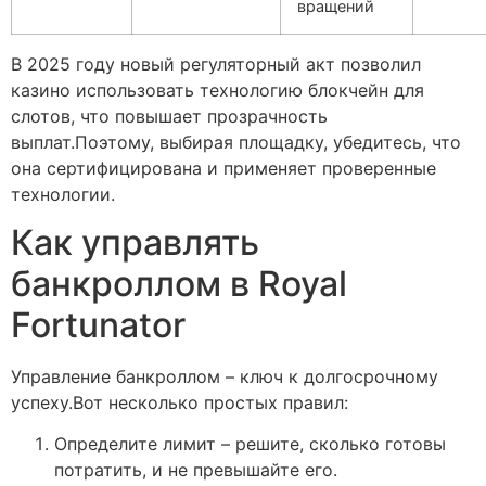
вращений
В 2025 году новый регуляторный акт позволил
казино использовать технологию блокчейн для
слотов, что повышает прозрачность
выплат.Поэтому, выбирая площадку, убедитесь, что
она сертифицирована и применяет проверенные
технологии.
Как управлять
банкроллом в Royal
Fortunator
Управление банкроллом – ключ к долгосрочному
успеху.Вот несколько простых правил:
Определите лимит – решите, сколько готовы
потратить, и не превышайте его.