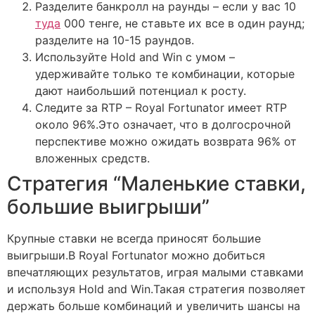
Разделите банкролл на раунды – если у вас 10
туда
000 тенге, не ставьте их все в один раунд;
разделите на 10-15 раундов.
Используйте Hold and Win с умом –
удерживайте только те комбинации, которые
дают наибольший потенциал к росту.
Следите за RTP – Royal Fortunator имеет RTP
около 96%.Это означает, что в долгосрочной
перспективе можно ожидать возврата 96% от
вложенных средств.
Стратегия “Маленькие ставки,
большие выигрыши”
Крупные ставки не всегда приносят большие
выигрыши.В Royal Fortunator можно добиться
впечатляющих результатов, играя малыми ставками
и используя Hold and Win.Такая стратегия позволяет
держать больше комбинаций и увеличить шансы на