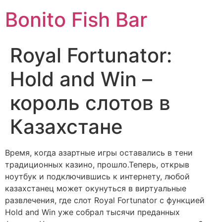
Skip
Bonito Fish Bar
to
content
Royal Fortunator:
Hold and Win –
король слотов в
Казахстане
Время, когда азартные игры оставались в тени
традиционных казино, прошло.Теперь, открыв
ноутбук и подключившись к интернету, любой
казахстанец может окунуться в виртуальные
развлечения, где слот Royal Fortunator с функцией
Hold and Win уже собрал тысячи преданных