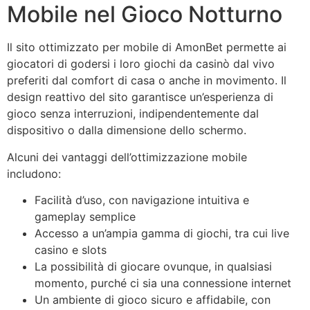
Mobile nel Gioco Notturno
Il sito ottimizzato per mobile di AmonBet permette ai
giocatori di godersi i loro giochi da casinò dal vivo
preferiti dal comfort di casa o anche in movimento. Il
design reattivo del sito garantisce un’esperienza di
gioco senza interruzioni, indipendentemente dal
dispositivo o dalla dimensione dello schermo.
Alcuni dei vantaggi dell’ottimizzazione mobile
includono:
Facilità d’uso, con navigazione intuitiva e
gameplay semplice
Accesso a un’ampia gamma di giochi, tra cui live
casino e slots
La possibilità di giocare ovunque, in qualsiasi
momento, purché ci sia una connessione internet
Un ambiente di gioco sicuro e affidabile, con