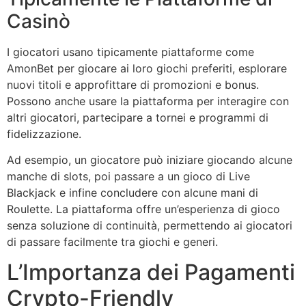
Casinò
I giocatori usano tipicamente piattaforme come
AmonBet per giocare ai loro giochi preferiti, esplorare
nuovi titoli e approfittare di promozioni e bonus.
Possono anche usare la piattaforma per interagire con
altri giocatori, partecipare a tornei e programmi di
fidelizzazione.
Ad esempio, un giocatore può iniziare giocando alcune
manche di slots, poi passare a un gioco di Live
Blackjack e infine concludere con alcune mani di
Roulette. La piattaforma offre un’esperienza di gioco
senza soluzione di continuità, permettendo ai giocatori
di passare facilmente tra giochi e generi.
L’Importanza dei Pagamenti
Crypto-Friendly