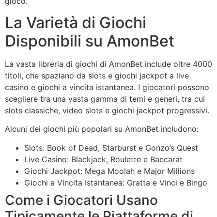
gioco.
La Varietà di Giochi
Disponibili su AmonBet
La vasta libreria di giochi di AmonBet include oltre 4000
titoli, che spaziano da slots e giochi jackpot a live
casino e giochi a vincita istantanea. I giocatori possono
scegliere tra una vasta gamma di temi e generi, tra cui
slots classiche, video slots e giochi jackpot progressivi.
Alcuni dei giochi più popolari su AmonBet includono:
Slots: Book of Dead, Starburst e Gonzo’s Quest
Live Casino: Blackjack, Roulette e Baccarat
Giochi Jackpot: Mega Moolah e Major Millions
Giochi a Vincita Istantanea: Gratta e Vinci e Bingo
Come i Giocatori Usano
Tipicamente le Piattaforme di