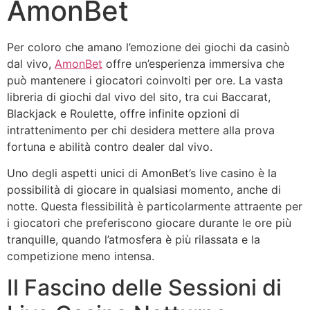
AmonBet
Per coloro che amano l’emozione dei giochi da casinò
dal vivo,
AmonBet
offre un’esperienza immersiva che
può mantenere i giocatori coinvolti per ore. La vasta
libreria di giochi dal vivo del sito, tra cui Baccarat,
Blackjack e Roulette, offre infinite opzioni di
intrattenimento per chi desidera mettere alla prova
fortuna e abilità contro dealer dal vivo.
Uno degli aspetti unici di AmonBet’s live casino è la
possibilità di giocare in qualsiasi momento, anche di
notte. Questa flessibilità è particolarmente attraente per
i giocatori che preferiscono giocare durante le ore più
tranquille, quando l’atmosfera è più rilassata e la
competizione meno intensa.
Il Fascino delle Sessioni di