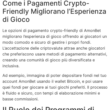
Come i Pagamenti Crypto-
Friendly Migliorano l’Esperienza
di Gioco
Le opzioni di pagamento crypto-friendly di AmonBet
migliorano l’esperienza di gioco offrendo ai giocatori un
modo comodo e sicuro di gestire i propri fondi.
L’accettazione delle criptovalute attrae anche giocatori
che preferiscono usare metodi di pagamento alternativi,
creando una comunità di gioco più diversificata e
inclusiva.
Ad esempio, immagina di poter depositare fondi nel tuo
account AmonBet usando il wallet Bitcoin, e poi usare
quei fondi per giocare ai tuoi giochi preferiti. Il processo
è fluido e sicuro, con tempi di elaborazione minimi e
basse commissioni.
Il Ruolo dei Programmi di