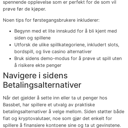
spennende opplevelse som er perfekt for de som vil
prøve før de kjøper.
Noen tips for førstegangsbrukere inkluderer:
Begynn med et lite innskudd for å bli kjent med
siden og spillene
Utforsk de ulike spillkategoriene, inkludert slots,
bordspill, og live casino alternativer
Bruk sidens demo-modus for å prøve ut spill uten
å risikere ekte penger
Navigere i sidens
Betalingsalternativer
Når det gjelder å sette inn eller ta ut penger hos
Bassbet, har spillere et utvalg av praktiske
betalingsalternativer å velge mellom. Siden støtter både
fiat og kryptovalutaer, noe som gjør det enkelt for
spillere å finansiere kontoene sine og ta ut gevinstene.