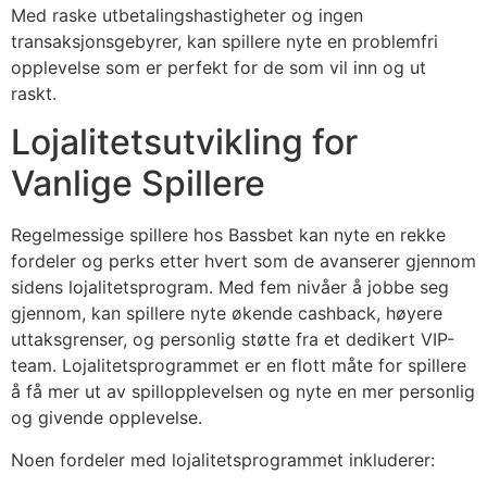
Med raske utbetalingshastigheter og ingen
transaksjonsgebyrer, kan spillere nyte en problemfri
opplevelse som er perfekt for de som vil inn og ut
raskt.
Lojalitetsutvikling for
Vanlige Spillere
Regelmessige spillere hos Bassbet kan nyte en rekke
fordeler og perks etter hvert som de avanserer gjennom
sidens lojalitetsprogram. Med fem nivåer å jobbe seg
gjennom, kan spillere nyte økende cashback, høyere
uttaksgrenser, og personlig støtte fra et dedikert VIP-
team. Lojalitetsprogrammet er en flott måte for spillere
å få mer ut av spillopplevelsen og nyte en mer personlig
og givende opplevelse.
Noen fordeler med lojalitetsprogrammet inkluderer: