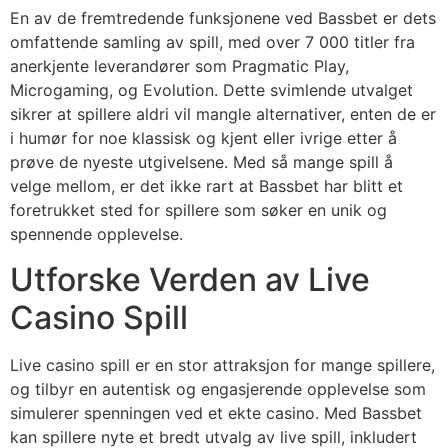
En av de fremtredende funksjonene ved Bassbet er dets
omfattende samling av spill, med over 7 000 titler fra
anerkjente leverandører som Pragmatic Play,
Microgaming, og Evolution. Dette svimlende utvalget
sikrer at spillere aldri vil mangle alternativer, enten de er
i humør for noe klassisk og kjent eller ivrige etter å
prøve de nyeste utgivelsene. Med så mange spill å
velge mellom, er det ikke rart at Bassbet har blitt et
foretrukket sted for spillere som søker en unik og
spennende opplevelse.
Utforske Verden av Live
Casino Spill
Live casino spill er en stor attraksjon for mange spillere,
og tilbyr en autentisk og engasjerende opplevelse som
simulerer spenningen ved et ekte casino. Med Bassbet
kan spillere nyte et bredt utvalg av live spill, inkludert