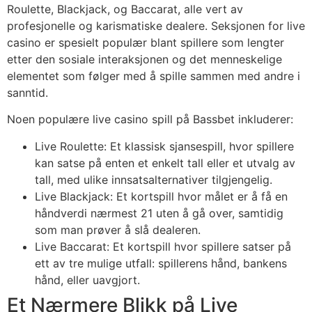
Roulette, Blackjack, og Baccarat, alle vert av
profesjonelle og karismatiske dealere. Seksjonen for live
casino er spesielt populær blant spillere som lengter
etter den sosiale interaksjonen og det menneskelige
elementet som følger med å spille sammen med andre i
sanntid.
Noen populære live casino spill på Bassbet inkluderer:
Live Roulette: Et klassisk sjansespill, hvor spillere
kan satse på enten et enkelt tall eller et utvalg av
tall, med ulike innsatsalternativer tilgjengelig.
Live Blackjack: Et kortspill hvor målet er å få en
håndverdi nærmest 21 uten å gå over, samtidig
som man prøver å slå dealeren.
Live Baccarat: Et kortspill hvor spillere satser på
ett av tre mulige utfall: spillerens hånd, bankens
hånd, eller uavgjort.
Et Nærmere Blikk på Live