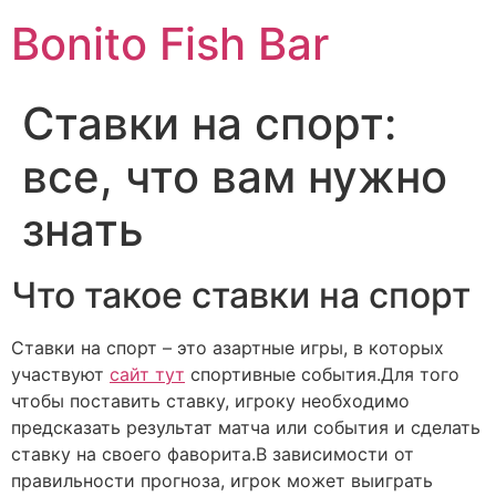
Skip
Bonito Fish Bar
to
content
Ставки на спорт:
все, что вам нужно
знать
Что такое ставки на спорт
Ставки на спорт – это азартные игры, в которых
участвуют
сайт тут
спортивные события.Для того
чтобы поставить ставку, игроку необходимо
предсказать результат матча или события и сделать
ставку на своего фаворита.В зависимости от
правильности прогноза, игрок может выиграть