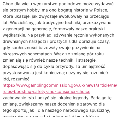
Choć dla wielu wędkarstwo podlodowe może wydawać
się prostym hobby, ma ono bogatą historię w Polsce,
która ukazuje, jak zwyczaje ewoluowały na przeciągu
lat. Widzieliśmy, jak tradycyjne techniki, przekazywane
z generacji na generację, formowały nasze praktyki
wędkarskie. Na przykład, używanie ręcznie wykonanych
drewnianych narzędzi i prostych sidła obrazuje czasy,
gdy społeczności bazowały swoje pożywienie na
okresowych schematach. Wraz ze zmianą pór roku
zmieniają się również nasze techniki i strategie,
dopasowując się do cyklu przyrody. Ta umiejętność
przystosowania jest konieczna; uczymy się rozumieć
lód, rozumieć
https://www.gamblingcommission.gov.uk/news/article/ne
rules-boosting-safety-and-consumer-choice
zachowanie ryb i uczyć się lokalne legendy. Badając tę
zmianę, zwiększamy nasze docenienie zarówno dla
tego sportu, jak i dla naszego narodowego spuścizny,
nawiązując do kunsztu i odporności tych, którzy