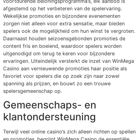
voortdurende beloningsprogramma’s, elk aanbod is
afgestemd op het verbeteren van de spelervaring.
Wekelijkse promoties en bijzondere evenementen
zorgen niet alleen voor extra sensatie, maar bieden
spelers ook de mogelijkheid om hun winst te vergroten.
Daarnaast houden seizoensgebonden promoties de
content fris en boeiend, waardoor spelers worden
uitgenodigd om terug te keren voor bijzondere
ervaringen. Uiteindelijk versterkt de inzet van WinMega
Casino aan vernieuwende promoties haar positie als
favoriet voor spelers die op zoek zijn naar zowel
spanning als prijzen, en bouwt zo een trouwe
spelersgemeenschap op.
Gemeenschaps- en
klantondersteuning
Terwijl veel online casino’s zich alleen richten op spellen
en promoties, begrijpt WinMega Casino de essentiële