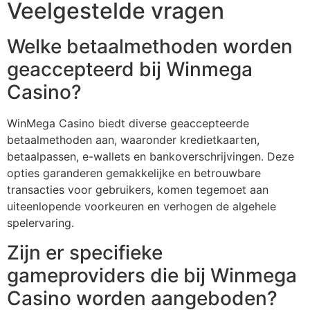
Veelgestelde vragen
Welke betaalmethoden worden
geaccepteerd bij Winmega
Casino?
WinMega Casino biedt diverse geaccepteerde
betaalmethoden aan, waaronder kredietkaarten,
betaalpassen, e-wallets en bankoverschrijvingen. Deze
opties garanderen gemakkelijke en betrouwbare
transacties voor gebruikers, komen tegemoet aan
uiteenlopende voorkeuren en verhogen de algehele
spelervaring.
Zijn er specifieke
gameproviders die bij Winmega
Casino worden aangeboden?