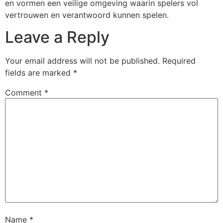
en vormen een veilige omgeving waarin spelers vol
vertrouwen en verantwoord kunnen spelen.
Leave a Reply
Your email address will not be published.
Required
fields are marked
*
Comment
*
Name
*