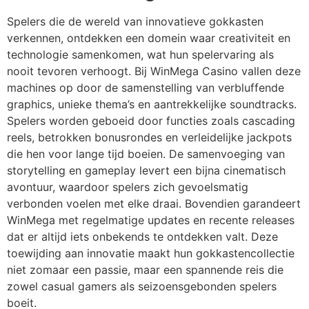
Spelers die de wereld van innovatieve gokkasten
verkennen, ontdekken een domein waar creativiteit en
technologie samenkomen, wat hun spelervaring als
nooit tevoren verhoogt. Bij WinMega Casino vallen deze
machines op door de samenstelling van verbluffende
graphics, unieke thema’s en aantrekkelijke soundtracks.
Spelers worden geboeid door functies zoals cascading
reels, betrokken bonusrondes en verleidelijke jackpots
die hen voor lange tijd boeien. De samenvoeging van
storytelling en gameplay levert een bijna cinematisch
avontuur, waardoor spelers zich gevoelsmatig
verbonden voelen met elke draai. Bovendien garandeert
WinMega met regelmatige updates en recente releases
dat er altijd iets onbekends te ontdekken valt. Deze
toewijding aan innovatie maakt hun gokkastencollectie
niet zomaar een passie, maar een spannende reis die
zowel casual gamers als seizoensgebonden spelers
boeit.