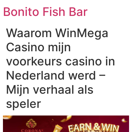
Skip
Bonito Fish Bar
to
content
Waarom WinMega
Casino mijn
voorkeurs casino in
Nederland werd –
Mijn verhaal als
speler