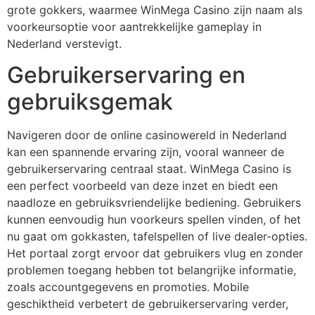
grote gokkers, waarmee WinMega Casino zijn naam als
voorkeursoptie voor aantrekkelijke gameplay in
Nederland verstevigt.
Gebruikerservaring en
gebruiksgemak
Navigeren door de online casinowereld in Nederland
kan een spannende ervaring zijn, vooral wanneer de
gebruikerservaring centraal staat. WinMega Casino is
een perfect voorbeeld van deze inzet en biedt een
naadloze en gebruiksvriendelijke bediening. Gebruikers
kunnen eenvoudig hun voorkeurs spellen vinden, of het
nu gaat om gokkasten, tafelspellen of live dealer-opties.
Het portaal zorgt ervoor dat gebruikers vlug en zonder
problemen toegang hebben tot belangrijke informatie,
zoals accountgegevens en promoties. Mobile
geschiktheid verbetert de gebruikerservaring verder,