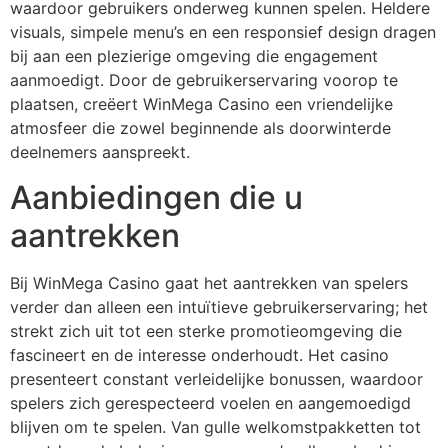
waardoor gebruikers onderweg kunnen spelen. Heldere
visuals, simpele menu’s en een responsief design dragen
bij aan een plezierige omgeving die engagement
aanmoedigt. Door de gebruikerservaring voorop te
plaatsen, creëert WinMega Casino een vriendelijke
atmosfeer die zowel beginnende als doorwinterde
deelnemers aanspreekt.
Aanbiedingen die u
aantrekken
Bij WinMega Casino gaat het aantrekken van spelers
verder dan alleen een intuïtieve gebruikerservaring; het
strekt zich uit tot een sterke promotieomgeving die
fascineert en de interesse onderhoudt. Het casino
presenteert constant verleidelijke bonussen, waardoor
spelers zich gerespecteerd voelen en aangemoedigd
blijven om te spelen. Van gulle welkomstpakketten tot