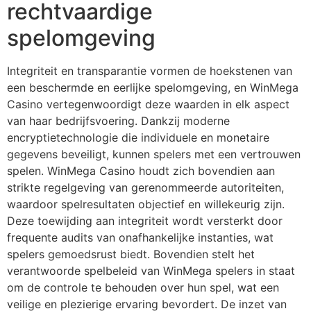
rechtvaardige
spelomgeving
Integriteit en transparantie vormen de hoekstenen van
een beschermde en eerlijke spelomgeving, en WinMega
Casino vertegenwoordigt deze waarden in elk aspect
van haar bedrijfsvoering. Dankzij moderne
encryptietechnologie die individuele en monetaire
gegevens beveiligt, kunnen spelers met een vertrouwen
spelen. WinMega Casino houdt zich bovendien aan
strikte regelgeving van gerenommeerde autoriteiten,
waardoor spelresultaten objectief en willekeurig zijn.
Deze toewijding aan integriteit wordt versterkt door
frequente audits van onafhankelijke instanties, wat
spelers gemoedsrust biedt. Bovendien stelt het
verantwoorde spelbeleid van WinMega spelers in staat
om de controle te behouden over hun spel, wat een
veilige en plezierige ervaring bevordert. De inzet van