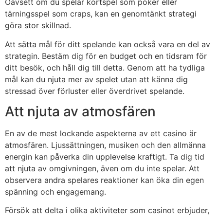
Oavsett om du spelar kortspel som poker eller
tärningsspel som craps, kan en genomtänkt strategi
göra stor skillnad.
Att sätta mål för ditt spelande kan också vara en del av
strategin. Bestäm dig för en budget och en tidsram för
ditt besök, och håll dig till detta. Genom att ha tydliga
mål kan du njuta mer av spelet utan att känna dig
stressad över förluster eller överdrivet spelande.
Att njuta av atmosfären
En av de mest lockande aspekterna av ett casino är
atmosfären. Ljussättningen, musiken och den allmänna
energin kan påverka din upplevelse kraftigt. Ta dig tid
att njuta av omgivningen, även om du inte spelar. Att
observera andra spelares reaktioner kan öka din egen
spänning och engagemang.
Försök att delta i olika aktiviteter som casinot erbjuder,