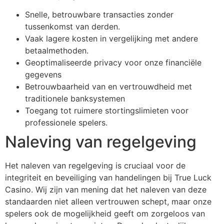
Snelle, betrouwbare transacties zonder
tussenkomst van derden.
Vaak lagere kosten in vergelijking met andere
betaalmethoden.
Geoptimaliseerde privacy voor onze financiële
gegevens
Betrouwbaarheid van en vertrouwdheid met
traditionele banksystemen
Toegang tot ruimere stortingslimieten voor
professionele spelers.
Naleving van regelgeving
Het naleven van regelgeving is cruciaal voor de
integriteit en beveiliging van handelingen bij True Luck
Casino. Wij zijn van mening dat het naleven van deze
standaarden niet alleen vertrouwen schept, maar onze
spelers ook de mogelijkheid geeft om zorgeloos van