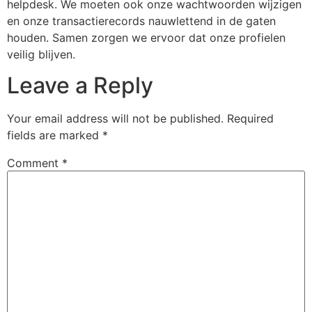
helpdesk. We moeten ook onze wachtwoorden wijzigen
en onze transactierecords nauwlettend in de gaten
houden. Samen zorgen we ervoor dat onze profielen
veilig blijven.
Leave a Reply
Your email address will not be published.
Required
fields are marked
*
Comment
*