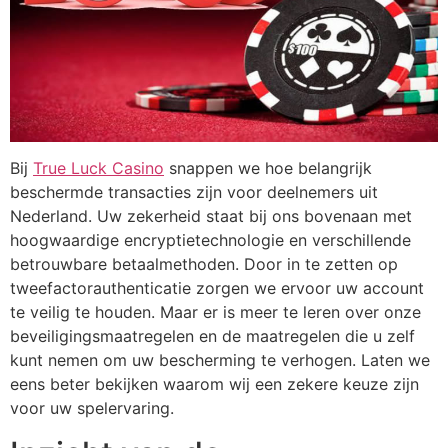
Bij
True Luck Casino
snappen we hoe belangrijk
beschermde transacties zijn voor deelnemers uit
Nederland. Uw zekerheid staat bij ons bovenaan met
hoogwaardige encryptietechnologie en verschillende
betrouwbare betaalmethoden. Door in te zetten op
tweefactorauthenticatie zorgen we ervoor uw account
te veilig te houden. Maar er is meer te leren over onze
beveiligingsmaatregelen en de maatregelen die u zelf
kunt nemen om uw bescherming te verhogen. Laten we
eens beter bekijken waarom wij een zekere keuze zijn
voor uw spelervaring.