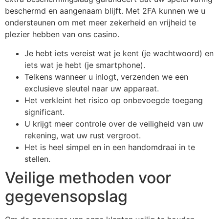
beschermd en aangenaam blijft. Met 2FA kunnen we u
ondersteunen om met meer zekerheid en vrijheid te
plezier hebben van ons casino.
Je hebt iets vereist wat je kent (je wachtwoord) en
iets wat je hebt (je smartphone).
Telkens wanneer u inlogt, verzenden we een
exclusieve sleutel naar uw apparaat.
Het verkleint het risico op onbevoegde toegang
significant.
U krijgt meer controle over de veiligheid van uw
rekening, wat uw rust vergroot.
Het is heel simpel en in een handomdraai in te
stellen.
Veilige methoden voor
gegevensopslag