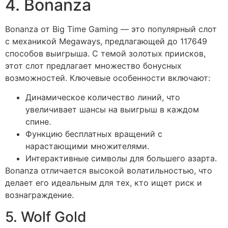
4. Bonanza
Bonanza от Big Time Gaming — это популярный слот
с механикой Megaways, предлагающей до 117649
способов выигрыша. С темой золотых приисков,
этот слот предлагает множество бонусных
возможностей. Ключевые особенности включают:
Динамическое количество линий, что
увеличивает шансы на выигрыш в каждом
спине.
Функцию бесплатных вращений с
нарастающими множителями.
Интерактивные символы для большего азарта.
Bonanza отличается высокой волатильностью, что
делает его идеальным для тех, кто ищет риск и
вознаграждение.
5. Wolf Gold