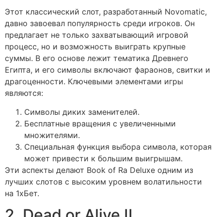
Этот классический слот, разработанный Novomatic,
давно завоевал популярность среди игроков. Он
предлагает не только захватывающий игровой
процесс, но и возможность выиграть крупные
суммы. В его основе лежит тематика Древнего
Египта, и его символы включают фараонов, свитки и
драгоценности. Ключевыми элементами игры
являются:
Символы диких заменителей.
Бесплатные вращения с увеличенными
множителями.
Специальная функция выбора символа, которая
может привести к большим выигрышам.
Эти аспекты делают Book of Ra Deluxe одним из
лучших слотов с высоким уровнем волатильности
на 1хБет.
2. Dead or Alive II