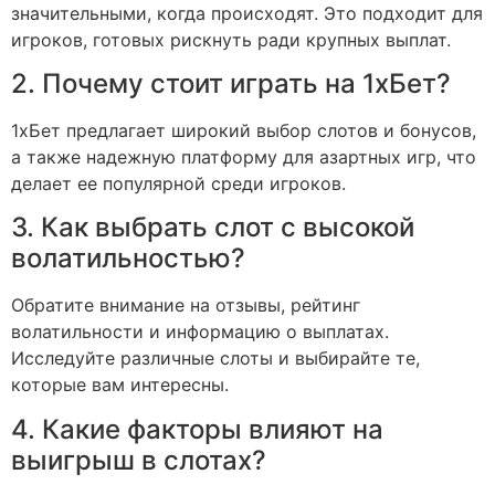
значительными, когда происходят. Это подходит для
игроков, готовых рискнуть ради крупных выплат.
2. Почему стоит играть на 1хБет?
1хБет предлагает широкий выбор слотов и бонусов,
а также надежную платформу для азартных игр, что
делает ее популярной среди игроков.
3. Как выбрать слот с высокой
волатильностью?
Обратите внимание на отзывы, рейтинг
волатильности и информацию о выплатах.
Исследуйте различные слоты и выбирайте те,
которые вам интересны.
4. Какие факторы влияют на
выигрыш в слотах?