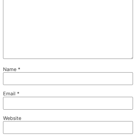
Name
*
Email
*
Website