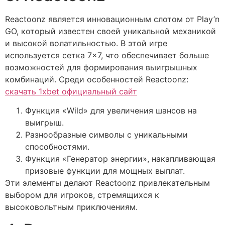
Reactoonz является инновационным слотом от Play’n
GO, который известен своей уникальной механикой
и высокой волатильностью. В этой игре
используется сетка 7×7, что обеспечивает больше
возможностей для формирования выигрышных
комбинаций. Среди особенностей Reactoonz:
скачать 1xbet официальный сайт
Функция «Wild» для увеличения шансов на
выигрыш.
Разнообразные символы с уникальными
способностями.
Функция «Генератор энергии», накапливающая
призовые функции для мощных выплат.
Эти элементы делают Reactoonz привлекательным
выбором для игроков, стремящихся к
высоковольтным приключениям.