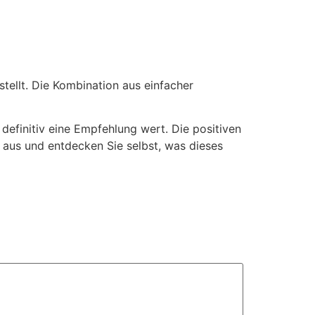
tellt. Die Kombination aus einfacher
 definitiv eine Empfehlung wert. Die positiven
 aus und entdecken Sie selbst, was dieses