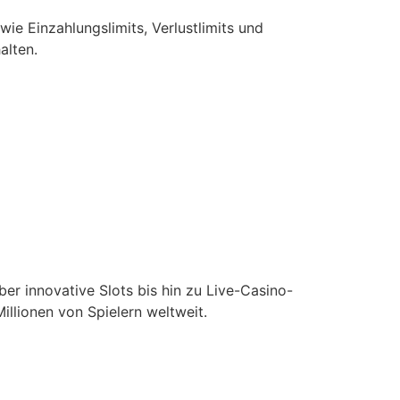
wie Einzahlungslimits, Verlustlimits und
alten.
er innovative Slots bis hin zu Live-Casino-
illionen von Spielern weltweit.