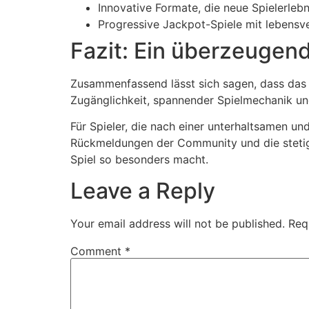
Innovative Formate, die neue Spielerleb
Progressive Jackpot-Spiele mit lebens
Fazit: Ein überzeugend
Zusammenfassend lässt sich sagen, dass das S
Zugänglichkeit, spannender Spielmechanik un
Für Spieler, die nach einer unterhaltsamen un
Rückmeldungen der Community und die stetig 
Spiel so besonders macht.
Leave a Reply
Your email address will not be published.
Req
Comment
*