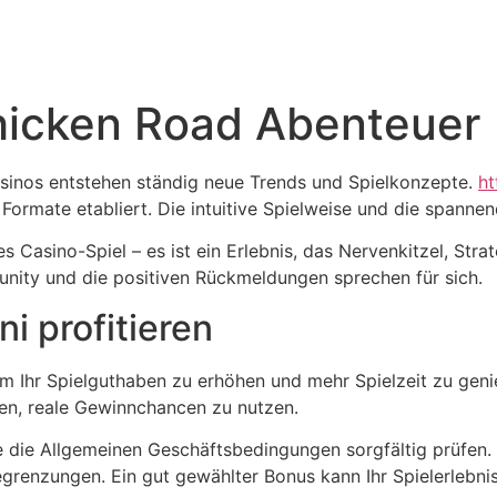
hicken Road Abenteuer
sinos entstehen ständig neue Trends und Spielkonzepte.
ht
 Formate etabliert. Die intuitive Spielweise und die spanne
res Casino-Spiel – es ist ein Erlebnis, das Nervenkitzel, St
nity und die positiven Rückmeldungen sprechen für sich.
i profitieren
um Ihr Spielguthaben zu erhöhen und mehr Spielzeit zu geni
en, reale Gewinnchancen zu nutzen.
ie die Allgemeinen Geschäftsbedingungen sorgfältig prüfen
grenzungen. Ein gut gewählter Bonus kann Ihr Spielerlebnis