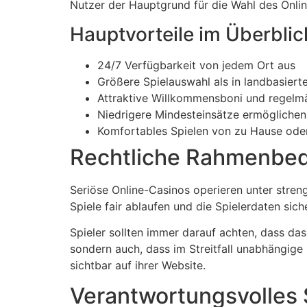
Nutzer der Hauptgrund für die Wahl des Onli
Hauptvorteile im Überblic
24/7 Verfügbarkeit von jedem Ort aus
Größere Spielauswahl als in landbasiert
Attraktive Willkommensboni und regelm
Niedrigere Mindesteinsätze ermöglichen
Komfortables Spielen von zu Hause ode
Rechtliche Rahmenbed
Seriöse Online-Casinos operieren unter stren
Spiele fair ablaufen und die Spielerdaten si
Spieler sollten immer darauf achten, dass das
sondern auch, dass im Streitfall unabhängige
sichtbar auf ihrer Website.
Verantwortungsvolles 