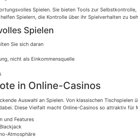
tungsvolles Spielen. Sie bieten Tools zur Selbstkontrolle, 
fen Spielern, die Kontrolle über ihr Spielverhalten zu beh
olles Spielen
lten Sie sich daran
tung, nicht als Einkommensquelle
s
bote in Online-Casinos
kende Auswahl an Spielen. Von klassischen Tischspielen üb
abei. Diese Vielfalt macht Online-Casinos so attraktiv für M
en und Features
 Blackjack
sino-Atmosphäre