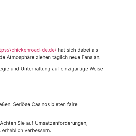
tps://chickenroad-de.de/
hat sich dabei als
nde Atmosphäre ziehen täglich neue Fans an.
rategie und Unterhaltung auf einzigartige Weise
eßen. Seriöse Casinos bieten faire
. Achten Sie auf Umsatzanforderungen,
 erheblich verbessern.