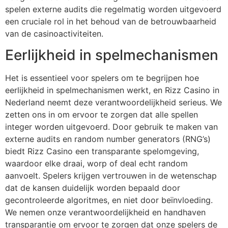
spelen externe audits die regelmatig worden uitgevoerd
een cruciale rol in het behoud van de betrouwbaarheid
van de casinoactiviteiten.
Eerlijkheid in spelmechanismen
Het is essentieel voor spelers om te begrijpen hoe
eerlijkheid in spelmechanismen werkt, en Rizz Casino in
Nederland neemt deze verantwoordelijkheid serieus. We
zetten ons in om ervoor te zorgen dat alle spellen
integer worden uitgevoerd. Door gebruik te maken van
externe audits en random number generators (RNG’s)
biedt Rizz Casino een transparante spelomgeving,
waardoor elke draai, worp of deal echt random
aanvoelt. Spelers krijgen vertrouwen in de wetenschap
dat de kansen duidelijk worden bepaald door
gecontroleerde algoritmes, en niet door beïnvloeding.
We nemen onze verantwoordelijkheid en handhaven
transparantie om ervoor te zorgen dat onze spelers de