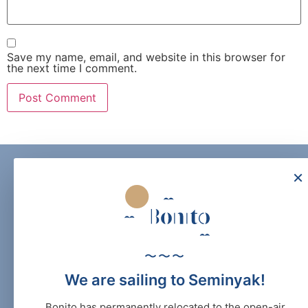
Save my name, email, and website in this browser for
the next time I comment.
×
〜〜〜
We are sailing to Seminyak!
Bonito has permanently relocated to the open-air