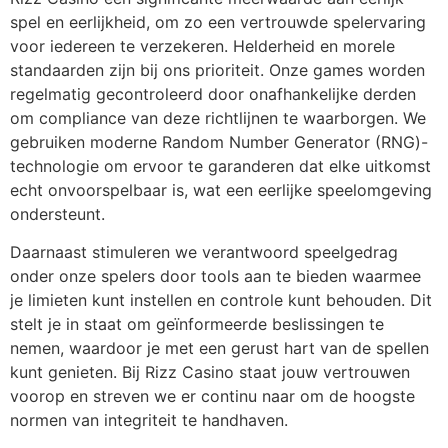
spel en eerlijkheid, om zo een vertrouwde spelervaring
voor iedereen te verzekeren. Helderheid en morele
standaarden zijn bij ons prioriteit. Onze games worden
regelmatig gecontroleerd door onafhankelijke derden
om compliance van deze richtlijnen te waarborgen. We
gebruiken moderne Random Number Generator (RNG)-
technologie om ervoor te garanderen dat elke uitkomst
echt onvoorspelbaar is, wat een eerlijke speelomgeving
ondersteunt.
Daarnaast stimuleren we verantwoord speelgedrag
onder onze spelers door tools aan te bieden waarmee
je limieten kunt instellen en controle kunt behouden. Dit
stelt je in staat om geïnformeerde beslissingen te
nemen, waardoor je met een gerust hart van de spellen
kunt genieten. Bij Rizz Casino staat jouw vertrouwen
voorop en streven we er continu naar om de hoogste
normen van integriteit te handhaven.