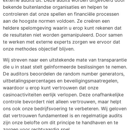
externe audits uit. Deze audits worden uitgevoerd door
bekende buitenlandse organisaties en helpen te
controleren dat onze spellen en financiële processen
aan de hoogste normen voldoen. Ze creëren een
heldere spelomgeving waarin u erop kunt rekenen dat
de resultaten niet worden gemanipuleerd. Door samen
te werken met externe experts zorgen we ervoor dat
onze methodes objectief blijven.
Wij streven naar een uitstekende mate van transparantie
die u in staat stelt geïnformeerde beslissingen te nemen.
De auditors beoordelen de random number generators,
uitbetalingspercentages en beveiligingsmaatregelen,
waardoor u erop kunt vertrouwen dat onze
casinoactiviteiten eerlijk verlopen. Deze onafhankelijke
controle bevordert niet alleen vertrouwen, maar helpt
ons ook onze bedrijfsvoering te verbeteren. Wij geloven
dat vertrouwen fundamenteel is en regelmatige audits
zijn onze belofte om dit principe te handhaven en te
zorgen voor rechtvaardig spel.