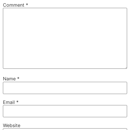
Comment
*
Name
*
Email
*
Website