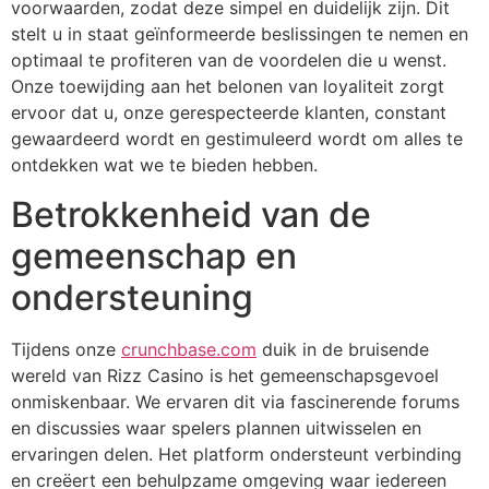
voorwaarden, zodat deze simpel en duidelijk zijn. Dit
stelt u in staat geïnformeerde beslissingen te nemen en
optimaal te profiteren van de voordelen die u wenst.
Onze toewijding aan het belonen van loyaliteit zorgt
ervoor dat u, onze gerespecteerde klanten, constant
gewaardeerd wordt en gestimuleerd wordt om alles te
ontdekken wat we te bieden hebben.
Betrokkenheid van de
gemeenschap en
ondersteuning
Tijdens onze
crunchbase.com
duik in de bruisende
wereld van Rizz Casino is het gemeenschapsgevoel
onmiskenbaar. We ervaren dit via fascinerende forums
en discussies waar spelers plannen uitwisselen en
ervaringen delen. Het platform ondersteunt verbinding
en creëert een behulpzame omgeving waar iedereen