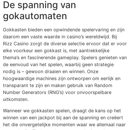
De spanning van
gokautomaten
Gokkasten bieden een opwindende spelervaring en zijn
daarom een vaste waarde in casino’s wereldwijd. Bij
Rizz Casino zorgt de diverse selectie ervoor dat er voor
elke voorkeur een gokkast is, met aantrekkelijke
thema’s en fascinerende gameplay. Spelers genieten van
de eenvoud van het spelen, waarbij geen strategie
nodig is – gewoon draaien en winnen. Onze
hoogwaardige machines zijn ontworpen om eerlijk en
transparant te zijn en maken gebruik van Random
Number Generators (RNG’s) voor onvoorspelbare
uitkomsten.
Wanneer we gokkasten spelen, draagt de kans op het
winnen van een jackpot bij aan de spanning en creëert
het die onvergetelijke momenten waar we allemaal naar