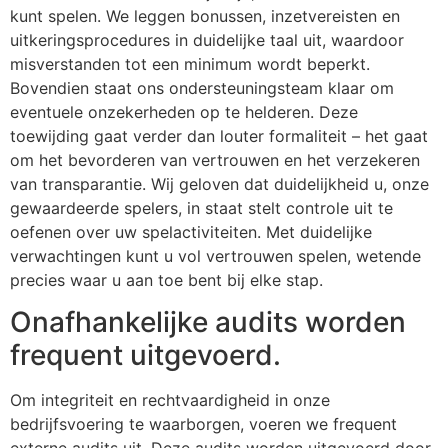
kunt spelen. We leggen bonussen, inzetvereisten en
uitkeringsprocedures in duidelijke taal uit, waardoor
misverstanden tot een minimum wordt beperkt.
Bovendien staat ons ondersteuningsteam klaar om
eventuele onzekerheden op te helderen. Deze
toewijding gaat verder dan louter formaliteit – het gaat
om het bevorderen van vertrouwen en het verzekeren
van transparantie. Wij geloven dat duidelijkheid u, onze
gewaardeerde spelers, in staat stelt controle uit te
oefenen over uw spelactiviteiten. Met duidelijke
verwachtingen kunt u vol vertrouwen spelen, wetende
precies waar u aan toe bent bij elke stap.
Onafhankelijke audits worden
frequent uitgevoerd.
Om integriteit en rechtvaardigheid in onze
bedrijfsvoering te waarborgen, voeren we frequent