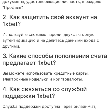
документы, удостоверяющие личность, в разделе
“Профиль”.
2. Как защитить свой аккаунт на
1xbet?
Используйте сложные пароли, двухфакторную
аутентификацию и не делитесь данными входа с
другими.
3. Какие способы пополнения счета
предлагает 1xbet?
Вы можете использовать кредитные карты,
электронные кошельки и криптовалюты.
4. Как связаться со службой
поддержки 1xbet?
Служба поддержки доступна через онлайн-чат,