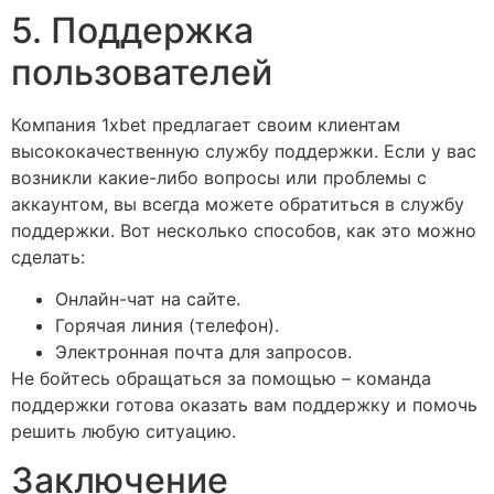
5. Поддержка
пользователей
Компания 1xbet предлагает своим клиентам
высококачественную службу поддержки. Если у вас
возникли какие-либо вопросы или проблемы с
аккаунтом, вы всегда можете обратиться в службу
поддержки. Вот несколько способов, как это можно
сделать:
Онлайн-чат на сайте.
Горячая линия (телефон).
Электронная почта для запросов.
Не бойтесь обращаться за помощью – команда
поддержки готова оказать вам поддержку и помочь
решить любую ситуацию.
Заключение