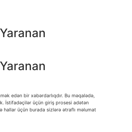
z Yaranan
z Yaranan
kömək edən bir xəbərdarlıqdır. Bu məqalədə,
ik. İstifadəçilər üçün giriş prosesi adətən
ə hallar üçün burada sizlərə ətraflı məlumat