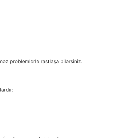
məz problemlərlə rastlaşa bilərsiniz.
ardır: