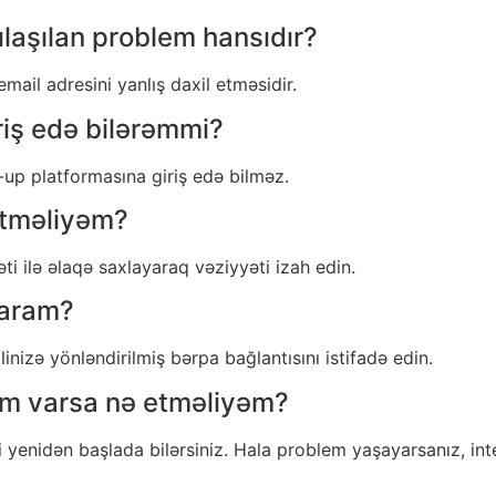
ılaşılan problem hansıdır?
email adresini yanlış daxil etməsidir.
iş edə bilərəmmi?
up platformasına giriş edə bilməz.
etməliyəm?
i ilə əlaqə saxlayaraq vəziyyəti izah edin.
taram?
inizə yönləndirilmiş bərpa bağlantısını istifadə edin.
em varsa nə etməliyəm?
i yenidən başlada bilərsiniz. Hala problem yaşayarsanız, in