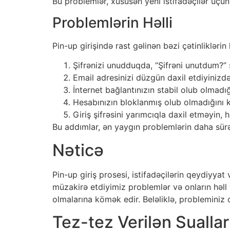
Bu problemlər, xüsusən yeni istifadəçilər üçün
Problemlərin Həlli
Pin-up girişində rast gəlinən bəzi çətinliklərin 
Şifrənizi unudduqda, “Şifrəni unutdum?” s
Email adresinizi düzgün daxil etdiyinizd
İnternet bağlantınızın stabil olub olmadığ
Hesabınızın bloklanmış olub olmadığını k
Giriş şifrəsini yarımcıqla daxil etməyin
Bu addımlar, ən yaygın problemlərin daha sürə
Nəticə
Pin-up giriş prosesi, istifadəçilərin qeydiyyat 
müzakirə etdiyimiz problemlər və onların həll 
olmalarına kömək edir. Beləliklə, probleminiz 
Tez-tez Verilən Suallar