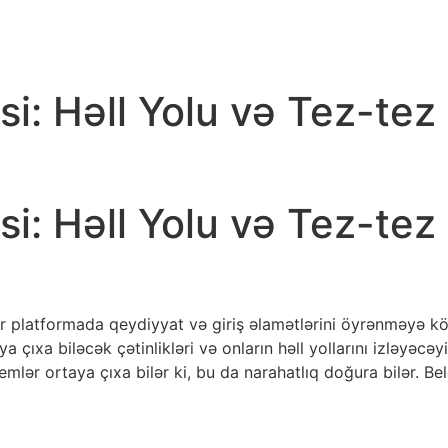
si: Həll Yolu və Tez-te
si: Həll Yolu və Tez-te
lyar platformada qeydiyyat və giriş əlamətlərini öyrənməyə 
ya çıxa biləcək çətinlikləri və onların həll yollarını izləyəcəy
lər ortaya çıxa bilər ki, bu da narahatlıq doğura bilər. Bel