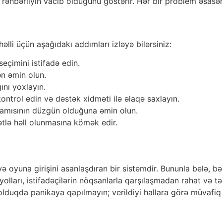
 rəhbərliyin vacib olduğunu göstərir. Hər bir problem əsasən
həlli üçün aşağıdakı addımları izləyə bilərsiniz:
eçimini istifadə edin.
ən əmin olun.
ını yoxlayın.
ontrol edin və dəstək xidməti ilə əlaqə saxlayın.
, hamısının düzgün olduğuna əmin olun.
tlə həll olunmasına kömək edir.
və oyuna girişini asanlaşdıran bir sistemdir. Bununla belə, bə
yolları, istifadəçilərin nöqsanlarla qarşılaşmadan rahat və t
olduqda panikaya qapılmayın; verildiyi hallara görə müvafiq