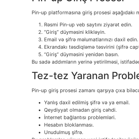
Pin-up platformasına giriş prosesi aşağıdakı m
Rəsmi Pin-up veb saytını ziyarət edin.
“Giriş” düyməsini klikləyin.
Email və şifrə məlumatlarınızı daxil edin.
Ekrandakı təsdiqləmə təsvirini (şifrə ca
“Giriş” düyməsini yenidən basın.
Bu sadə addımların yerinə yetirilməsi, istifadə
Tez-tez Yaranan Probl
Pin-up giriş prosesi zamanı qarşıya çıxa biləc
Yanlış daxil edilmiş şifrə və ya email.
Qeydiyyat olmadan giriş cəhdi.
İnternet bağlantısı problemləri.
Hesabın bloklanması.
Unudulmuş şifrə.