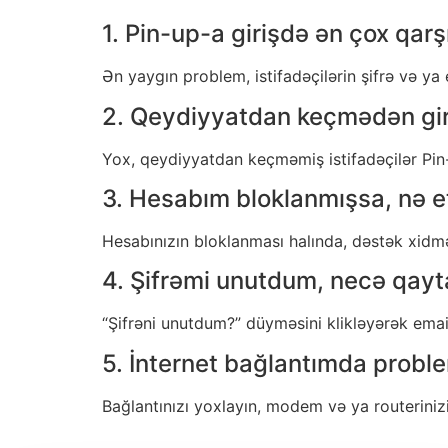
1. Pin-up-a girişdə ən çox qarş
Ən yaygın problem, istifadəçilərin şifrə və ya 
2. Qeydiyyatdan keçmədən gir
Yox, qeydiyyatdan keçməmiş istifadəçilər Pin-
3. Hesabım bloklanmışsa, nə 
Hesabınızın bloklanması halında, dəstək xidmət
4. Şifrəmi unutdum, necə qay
“Şifrəni unutdum?” düyməsini klikləyərək email
5. İnternet bağlantımda probl
Bağlantınızı yoxlayın, modem və ya routeriniz