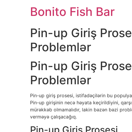
Skip
Bonito Fish Bar
to
content
Pin-up Giriş Prose
Problemlər
Pin-up Giriş Prose
Problemlər
Pin-up giriş prosesi, istifadəçilərin bu popu
Pin-up girişinin necə həyata keçirildiyini, qarşı
mürəkkəb olmamalıdır, lakin bəzən bəzi problem
verməyə çalışacağıq.
Pin-up Giriş Prosesi