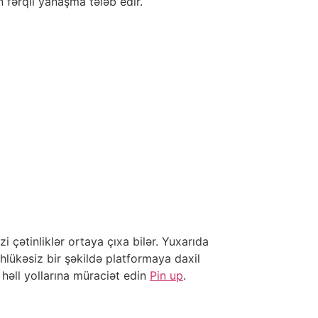
 fərqli yanaşma tələb edir.
zi çətinliklər ortaya çıxa bilər. Yuxarıda
əhlükəsiz bir şəkildə platformaya daxil
 həll yollarına müraciət edin
Pin up
.