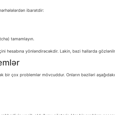
ərhələlərdən ibarətdir:
ptcha) tamamlayın.
çini hesabına yönləndirəcəkdir. Lakin, bəzi hallarda gözlənil
emlər
ək bir çox problemlər mövcuddur. Onların bəziləri aşağıdakıl