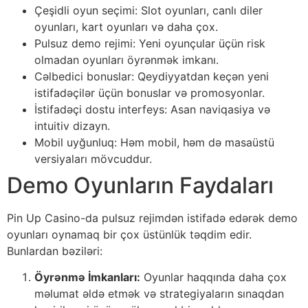
Çeşidli oyun seçimi: Slot oyunları, canlı diler
oyunları, kart oyunları və daha çox.
Pulsuz demo rejimi: Yeni oyunçular üçün risk
olmadan oyunları öyrənmək imkanı.
Cəlbedici bonuslar: Qeydiyyatdan keçən yeni
istifadəçilər üçün bonuslar və promosyonlar.
İstifadəçi dostu interfeys: Asan naviqasiya və
intuitiv dizayn.
Mobil uyğunluq: Həm mobil, həm də masaüstü
versiyaları mövcuddur.
Demo Oyunların Faydaları
Pin Up Casino-da pulsuz rejimdən istifadə edərək demo
oyunları oynamaq bir çox üstünlük təqdim edir.
Bunlardan bəziləri:
Öyrənmə İmkanları:
Oyunlar haqqında daha çox
məlumat əldə etmək və strategiyaların sınaqdan