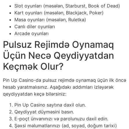
Slot oyunları (məsələn, Starburst, Book of Dead)
Kart oyunları (məsələn, Blackjack, Poker)
Masa oyunları (məsələn, Ruletka)
Canlı diler oyunları
Arcade oyunları
Pulsuz Rejimdə Oynamaq
Üçün Necə Qeydiyyatdan
Keçmək Olur?
Pin Up Casino-da pulsuz rejimdə oynamaq üçün ilk öncə
hesab yaratmalısınız. Aşağıdakı addımları izləyərək
qeydiyyatdan keçə bilərsiniz:
Pin Up Casino saytına daxil olun.
Qeydiyyat düyməsini basın.
E-poçt ünvanınızı və parolunuzu daxil edin.
Şəxsi məlumatlarınızı (ad, soyad, doğum tarixi)