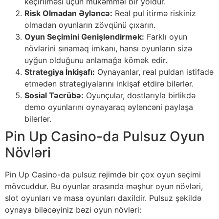
keçirilməsi üçün mükəmməl bir yoldur.
Risk Olmadan Əyləncə:
Real pul itirmə riskiniz
olmadan oyunların zövqünü çıxarın.
Oyun Seçimini Genişləndirmək:
Farklı oyun
növlərini sınamaq imkanı, hansı oyunların sizə
uyğun olduğunu anlamağa kömək edir.
Strategiya İnkişafı:
Oynayanlar, real puldan istifadə
etmədən strategiyalarını inkişaf etdirə bilərlər.
Sosial Təcrübə:
Oyunçular, dostlarıyla birlikdə
demo oyunlarını oynayaraq əyləncəni paylaşa
bilərlər.
Pin Up Casino-da Pulsuz Oyun
Növləri
Pin Up Casino-da pulsuz rejimdə bir çox oyun seçimi
mövcuddur. Bu oyunlar arasında məşhur oyun növləri,
slot oyunları və masa oyunları daxildir. Pulsuz şəkildə
oynaya biləcəyiniz bəzi oyun növləri: