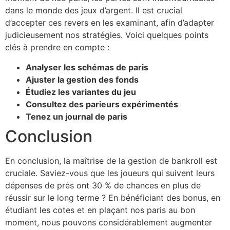
dans le monde des jeux d’argent. Il est crucial
d’accepter ces revers en les examinant, afin d’adapter
judicieusement nos stratégies. Voici quelques points
clés à prendre en compte :
Analyser les schémas de paris
Ajuster la gestion des fonds
Étudiez les variantes du jeu
Consultez des parieurs expérimentés
Tenez un journal de paris
Conclusion
En conclusion, la maîtrise de la gestion de bankroll est
cruciale. Saviez-vous que les joueurs qui suivent leurs
dépenses de près ont 30 % de chances en plus de
réussir sur le long terme ? En bénéficiant des bonus, en
étudiant les cotes et en plaçant nos paris au bon
moment, nous pouvons considérablement augmenter