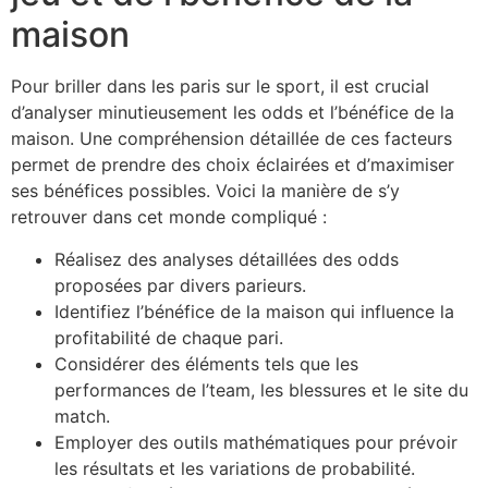
maison
Pour briller dans les paris sur le sport, il est crucial
d’analyser minutieusement les odds et l’bénéfice de la
maison. Une compréhension détaillée de ces facteurs
permet de prendre des choix éclairées et d’maximiser
ses bénéfices possibles. Voici la manière de s’y
retrouver dans cet monde compliqué :
Réalisez des analyses détaillées des odds
proposées par divers parieurs.
Identifiez l’bénéfice de la maison qui influence la
profitabilité de chaque pari.
Considérer des éléments tels que les
performances de l’team, les blessures et le site du
match.
Employer des outils mathématiques pour prévoir
les résultats et les variations de probabilité.