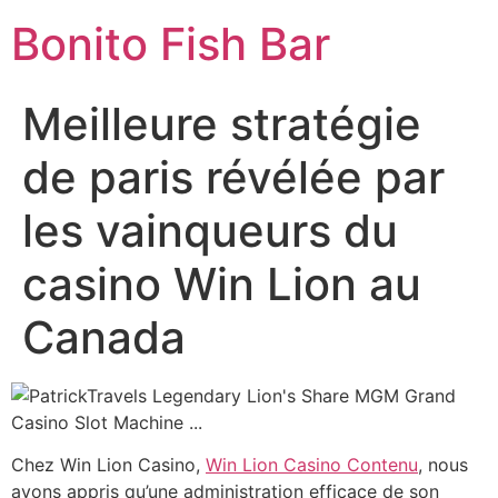
Skip
Bonito Fish Bar
to
content
Meilleure stratégie
de paris révélée par
les vainqueurs du
casino Win Lion au
Canada
Chez Win Lion Casino,
Win Lion Casino Contenu
, nous
avons appris qu’une administration efficace de son