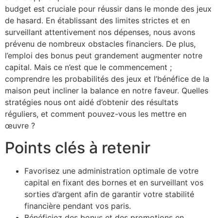
budget est cruciale pour réussir dans le monde des jeux
de hasard. En établissant des limites strictes et en
surveillant attentivement nos dépenses, nous avons
prévenu de nombreux obstacles financiers. De plus,
l’emploi des bonus peut grandement augmenter notre
capital. Mais ce n’est que le commencement ;
comprendre les probabilités des jeux et l’bénéfice de la
maison peut incliner la balance en notre faveur. Quelles
stratégies nous ont aidé d’obtenir des résultats
réguliers, et comment pouvez-vous les mettre en
œuvre ?
Points clés à retenir
Favorisez une administration optimale de votre
capital en fixant des bornes et en surveillant vos
sorties d’argent afin de garantir votre stabilité
financière pendant vos paris.
Bénéficiez des bonus et des promotions en