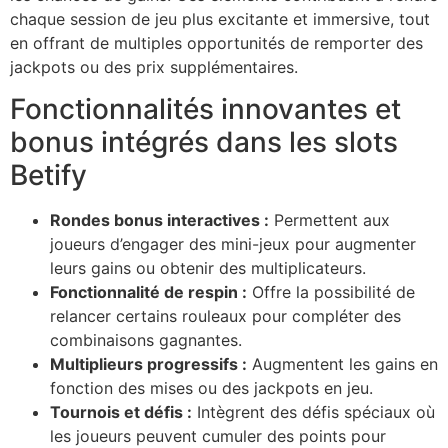
chaque session de jeu plus excitante et immersive, tout
en offrant de multiples opportunités de remporter des
jackpots ou des prix supplémentaires.
Fonctionnalités innovantes et
bonus intégrés dans les slots
Betify
Rondes bonus interactives :
Permettent aux
joueurs d’engager des mini-jeux pour augmenter
leurs gains ou obtenir des multiplicateurs.
Fonctionnalité de respin :
Offre la possibilité de
relancer certains rouleaux pour compléter des
combinaisons gagnantes.
Multiplieurs progressifs :
Augmentent les gains en
fonction des mises ou des jackpots en jeu.
Tournois et défis :
Intègrent des défis spéciaux où
les joueurs peuvent cumuler des points pour