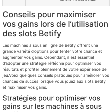
Conseils pour maximiser
vos gains lors de l’utilisation
des slots Betify
Les machines à sous en ligne de Betify offrent une
grande variété d’options pour tenter votre chance et
augmenter vos gains. Cependant, il est essentiel
d’adopter une stratégie réfléchie pour optimiser vos
résultats et profiter pleinement de votre expérience de
jeu.Voici quelques conseils pratiques pour améliorer vos
chances de succès lorsque vous jouez aux slots Betify
et maximiser vos gains.
Stratégies pour optimiser vos
gains sur les machines à sous