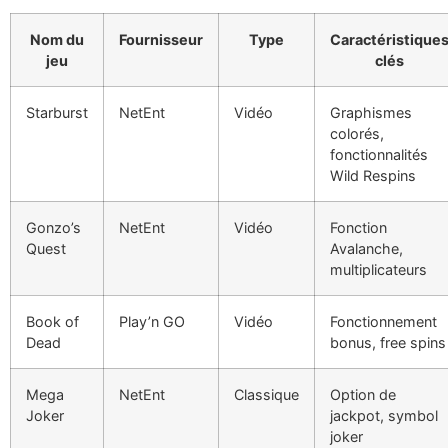
Nom du
Fournisseur
Type
Caractéristique
jeu
clés
Starburst
NetEnt
Vidéo
Graphismes
colorés,
fonctionnalités
Wild Respins
Gonzo’s
NetEnt
Vidéo
Fonction
Quest
Avalanche,
multiplicateurs
Book of
Play’n GO
Vidéo
Fonctionnement
Dead
bonus, free spins
Mega
NetEnt
Classique
Option de
Joker
jackpot, symbol
joker