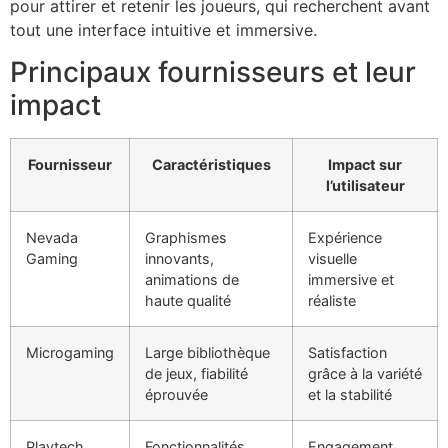
pour attirer et retenir les joueurs, qui recherchent avant
tout une interface intuitive et immersive.
Principaux fournisseurs et leur
impact
Fournisseur
Caractéristiques
Impact sur
l’utilisateur
Nevada
Graphismes
Expérience
Gaming
innovants,
visuelle
animations de
immersive et
haute qualité
réaliste
Microgaming
Large bibliothèque
Satisfaction
de jeux, fiabilité
grâce à la variété
éprouvée
et la stabilité
Playtech
Fonctionnalités
Engagement