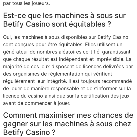
par tous les joueurs.
Est-ce que les machines à sous sur
Betify Casino sont équitables ?
Oui, les machines à sous disponibles sur Betify Casino
sont conçues pour être équitables. Elles utilisent un
générateur de nombres aléatoires certifié, garantissant
que chaque résultat est indépendant et imprévisible. La
majorité de ces jeux disposent de licences délivrées par
des organismes de réglementation qui vérifient
régulièrement leur intégrité. Il est toujours recommandé
de jouer de manière responsable et de s’informer sur la
licence du casino ainsi que sur la certification des jeux
avant de commencer à jouer.
Comment maximiser mes chances de
gagner sur les machines à sous chez
Betify Casino ?