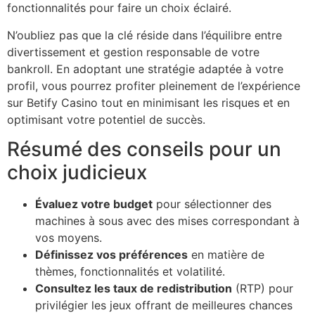
fonctionnalités pour faire un choix éclairé.
N’oubliez pas que la clé réside dans l’équilibre entre
divertissement et gestion responsable de votre
bankroll. En adoptant une stratégie adaptée à votre
profil, vous pourrez profiter pleinement de l’expérience
sur Betify Casino tout en minimisant les risques et en
optimisant votre potentiel de succès.
Résumé des conseils pour un
choix judicieux
Évaluez votre budget
pour sélectionner des
machines à sous avec des mises correspondant à
vos moyens.
Définissez vos préférences
en matière de
thèmes, fonctionnalités et volatilité.
Consultez les taux de redistribution
(RTP) pour
privilégier les jeux offrant de meilleures chances