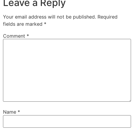
Leave a Reply
Your email address will not be published.
Required
fields are marked
*
Comment
*
Name
*