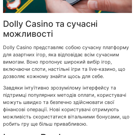
Dolly Casino та сучасні
можливості
Dolly Casino представляє собою сучасну платформу
для азартних ігор, яка відповідає всім сучасним
вимогам. Воно пропонує широкий вибір ігор,
включаючи слоти, настільні ігри та live-казино, що
дозволяє кожному знайти щось для себе.
Завдяки інтуїтивно зрозумілому інтерфейсу та
підтримці популярних методів оплати, користувачі
можуть швидко та безпечно здійснювати свої
фінансові операції. Нові користувачі отримують
можливість скористатися вітальними бонусами, що
робить гру ще більш привабливою.