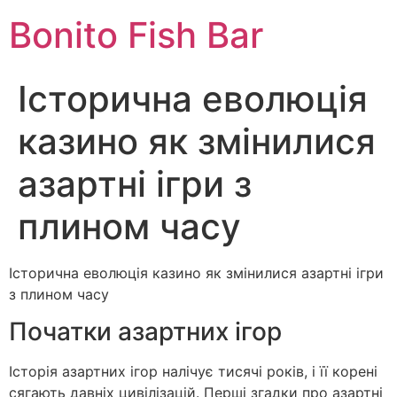
Skip
Bonito Fish Bar
to
content
Історична еволюція
казино як змінилися
азартні ігри з
плином часу
Історична еволюція казино як змінилися азартні ігри
з плином часу
Початки азартних ігор
Історія азартних ігор налічує тисячі років, і її корені
сягають давніх цивілізацій. Перші згадки про азартні