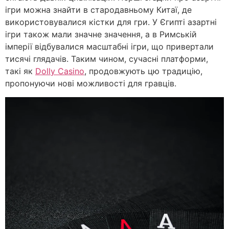
ігри можна знайти в стародавньому Китаї, де
використовувалися кістки для гри. У Єгипті азартні
ігри також мали значне значення, а в Римській
імперії відбувалися масштабні ігри, що привертали
тисячі глядачів. Таким чином, сучасні платформи,
такі як
Dolly Casino
, продовжують цю традицію,
пропонуючи нові можливості для гравців.