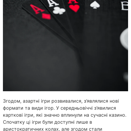
Згодом, азартні ігри розвивалися, з’являлися нові
формати та види ігор. У середньовіччі з’явилися
карткові ігри, які значно вплинули на сучасні казино.
Спочатку ці ігри були доступні лише в
аристократичних колах, але згодом стали