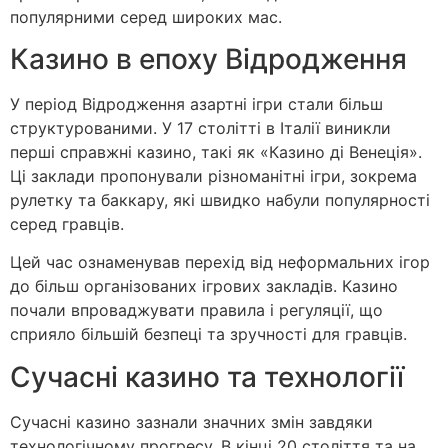
популярними серед широких мас.
Казино в епоху Відродження
У період Відродження азартні ігри стали більш
структурованими. У 17 столітті в Італії виникли
перші справжні казино, такі як «Казино ді Венеція».
Ці заклади пропонували різноманітні ігри, зокрема
рулетку та баккару, які швидко набули популярності
серед гравців.
Цей час ознаменував перехід від неформальних ігор
до більш організованих ігрових закладів. Казино
почали впроваджувати правила і регуляції, що
сприяло більшій безпеці та зручності для гравців.
Сучасні казино та технології
Сучасні казино зазнали значних змін завдяки
технологічному прогресу. В кінці 20 століття та на