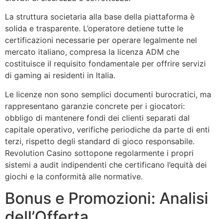
La struttura societaria alla base della piattaforma è
solida e trasparente. L’operatore detiene tutte le
certificazioni necessarie per operare legalmente nel
mercato italiano, compresa la licenza ADM che
costituisce il requisito fondamentale per offrire servizi
di gaming ai residenti in Italia.
Le licenze non sono semplici documenti burocratici, ma
rappresentano garanzie concrete per i giocatori:
obbligo di mantenere fondi dei clienti separati dal
capitale operativo, verifiche periodiche da parte di enti
terzi, rispetto degli standard di gioco responsabile.
Revolution Casino sottopone regolarmente i propri
sistemi a audit indipendenti che certificano l’equità dei
giochi e la conformità alle normative.
Bonus e Promozioni: Analisi
dell’Offerta