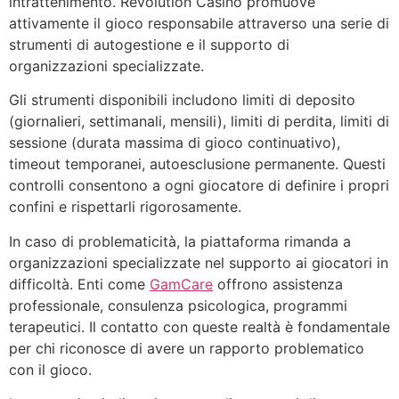
intrattenimento. Revolution Casino promuove
attivamente il gioco responsabile attraverso una serie di
strumenti di autogestione e il supporto di
organizzazioni specializzate.
Gli strumenti disponibili includono limiti di deposito
(giornalieri, settimanali, mensili), limiti di perdita, limiti di
sessione (durata massima di gioco continuativo),
timeout temporanei, autoesclusione permanente. Questi
controlli consentono a ogni giocatore di definire i propri
confini e rispettarli rigorosamente.
In caso di problematicità, la piattaforma rimanda a
organizzazioni specializzate nel supporto ai giocatori in
difficoltà. Enti come
GamCare
offrono assistenza
professionale, consulenza psicologica, programmi
terapeutici. Il contatto con queste realtà è fondamentale
per chi riconosce di avere un rapporto problematico
con il gioco.