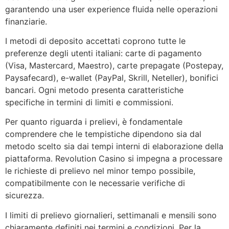
garantendo una user experience fluida nelle operazioni
finanziarie.
I metodi di deposito accettati coprono tutte le
preferenze degli utenti italiani: carte di pagamento
(Visa, Mastercard, Maestro), carte prepagate (Postepay,
Paysafecard), e-wallet (PayPal, Skrill, Neteller), bonifici
bancari. Ogni metodo presenta caratteristiche
specifiche in termini di limiti e commissioni.
Per quanto riguarda i prelievi, è fondamentale
comprendere che le tempistiche dipendono sia dal
metodo scelto sia dai tempi interni di elaborazione della
piattaforma. Revolution Casino si impegna a processare
le richieste di prelievo nel minor tempo possibile,
compatibilmente con le necessarie verifiche di
sicurezza.
I limiti di prelievo giornalieri, settimanali e mensili sono
chiaramente definiti nei termini e condizioni. Per la