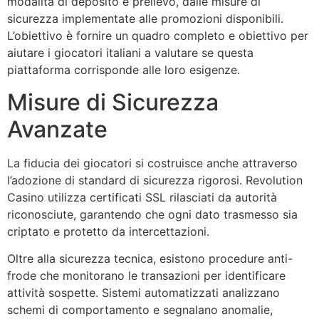
modalità di deposito e prelievo, dalle misure di
sicurezza implementate alle promozioni disponibili.
L’obiettivo è fornire un quadro completo e obiettivo per
aiutare i giocatori italiani a valutare se questa
piattaforma corrisponde alle loro esigenze.
Misure di Sicurezza
Avanzate
La fiducia dei giocatori si costruisce anche attraverso
l’adozione di standard di sicurezza rigorosi. Revolution
Casino utilizza certificati SSL rilasciati da autorità
riconosciute, garantendo che ogni dato trasmesso sia
criptato e protetto da intercettazioni.
Oltre alla sicurezza tecnica, esistono procedure anti-
frode che monitorano le transazioni per identificare
attività sospette. Sistemi automatizzati analizzano
schemi di comportamento e segnalano anomalie,