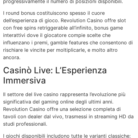
progressivamente il numero di posizioni disponibili.
I round bonus costituiscono spesso il cuore
dell’esperienza di gioco. Revolution Casino offre slot
con free spins retriggerable all’infinito, bonus game
interattivi dove il giocatore compie scelte che
influenzano i premi, gamble features che consentono di
rischiare le vincite per moltiplicarle, e molto altro
ancora.
Casinò Live: L’Esperienza
Immersiva
Il settore del live casino rappresenta l’evoluzione più
significativa del gaming online degli ultimi anni.
Revolution Casino offre una selezione completa di
tavoli con dealer dal vivo, trasmessi in streaming HD da
studi professionali.
I giochi disponibili includono tutte le varianti classiche: