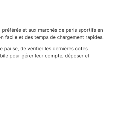
x préférés et aux marchés de paris sportifs en
on facile et des temps de chargement rapides.
 pause, de vérifier les dernières cotes
obile pour gérer leur compte, déposer et