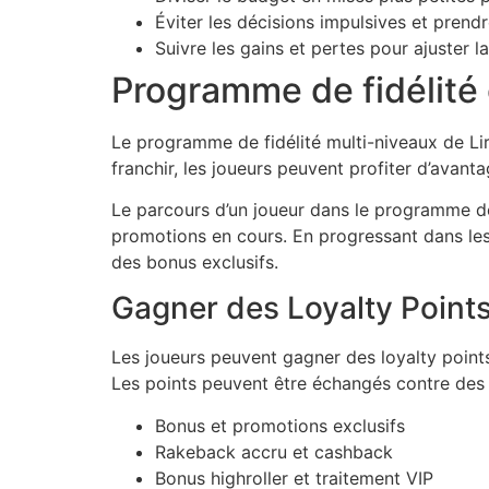
Éviter les décisions impulsives et prend
Suivre les gains et pertes pour ajuster 
Programme de fidélité
Le programme de fidélité multi-niveaux de Lir
franchir, les joueurs peuvent profiter d’avant
Le parcours d’un joueur dans le programme de f
promotions en cours. En progressant dans le
des bonus exclusifs.
Gagner des Loyalty Point
Les joueurs peuvent gagner des loyalty points 
Les points peuvent être échangés contre des 
Bonus et promotions exclusifs
Rakeback accru et cashback
Bonus highroller et traitement VIP