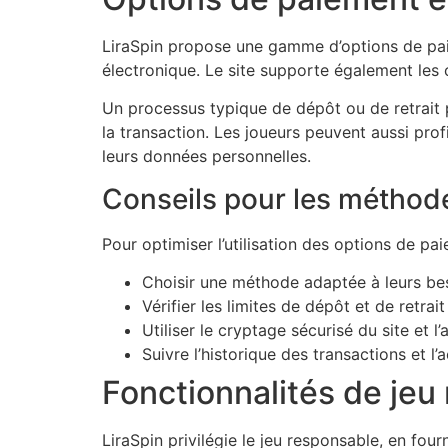
LiraSpin propose une gamme d’options de paie
électronique. Le site supporte également les 
Un processus typique de dépôt ou de retrait p
la transaction. Les joueurs peuvent aussi prof
leurs données personnelles.
Conseils pour les méthod
Pour optimiser l’utilisation des options de pa
Choisir une méthode adaptée à leurs be
Vérifier les limites de dépôt et de retr
Utiliser le cryptage sécurisé du site et 
Suivre l’historique des transactions et l
Fonctionnalités de jeu
LiraSpin privilégie le jeu responsable, en fou