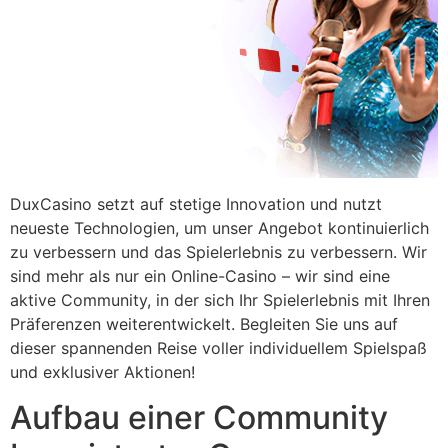
DuxCasino setzt auf stetige Innovation und nutzt
neueste Technologien, um unser Angebot kontinuierlich
zu verbessern und das Spielerlebnis zu verbessern. Wir
sind mehr als nur ein Online-Casino – wir sind eine
aktive Community, in der sich Ihr Spielerlebnis mit Ihren
Präferenzen weiterentwickelt. Begleiten Sie uns auf
dieser spannenden Reise voller individuellem Spielspaß
und exklusiver Aktionen!
Aufbau einer Community