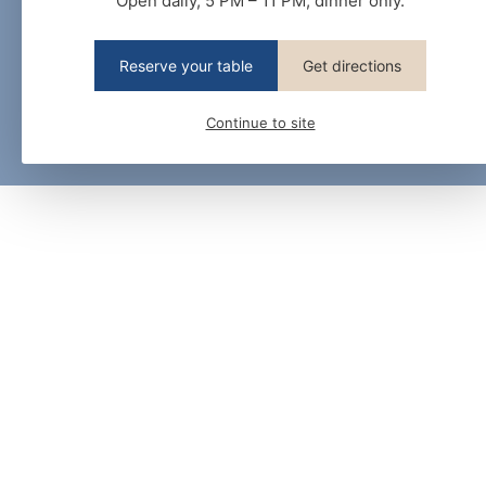
Open daily, 5 PM – 11 PM, dinner only.
Reserve your table
Get directions
Continue to site