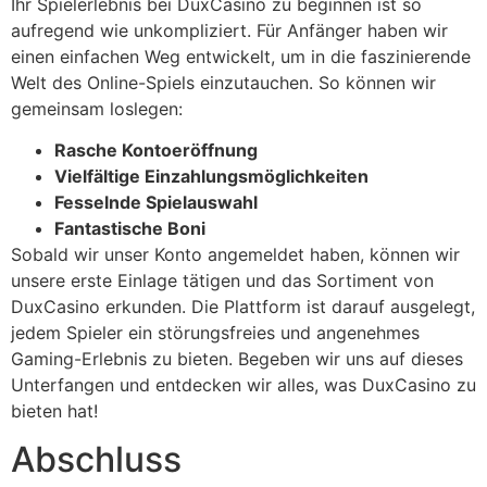
Ihr Spielerlebnis bei DuxCasino zu beginnen ist so
aufregend wie unkompliziert. Für Anfänger haben wir
einen einfachen Weg entwickelt, um in die faszinierende
Welt des Online-Spiels einzutauchen. So können wir
gemeinsam loslegen:
Rasche Kontoeröffnung
Vielfältige Einzahlungsmöglichkeiten
Fesselnde Spielauswahl
Fantastische Boni
Sobald wir unser Konto angemeldet haben, können wir
unsere erste Einlage tätigen und das Sortiment von
DuxCasino erkunden. Die Plattform ist darauf ausgelegt,
jedem Spieler ein störungsfreies und angenehmes
Gaming-Erlebnis zu bieten. Begeben wir uns auf dieses
Unterfangen und entdecken wir alles, was DuxCasino zu
bieten hat!
Abschluss