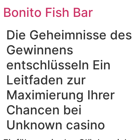
Skip
Bonito Fish Bar
to
content
Die Geheimnisse des
Gewinnens
entschlüsseln Ein
Leitfaden zur
Maximierung Ihrer
Chancen bei
Unknown casino