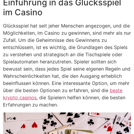
Einführung in das Glücksspiel
im Casino
Glücksspiel hat seit jeher Menschen angezogen, und die
Möglichkeiten, im Casino zu gewinnen, sind mehr als nur
Zufall. Um die Geheimnisse des Gewinnens zu
entschlüsseln, ist es wichtig, die Grundlagen des Spiels
zu verstehen und strategisch an die Tischspiele oder
Spielautomaten heranzutreten. Spieler sollten sich
bewusst sein, dass jedes Spiel seine eigenen Regeln und
Wahrscheinlichkeiten hat, die den Ausgang erheblich
beeinflussen können. Eine interessante Option, um mehr
über die besten Optionen zu erfahren, sind die
beste
krypto casinos
, die Spielern helfen können, die besten
Erfahrungen zu machen.