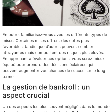
En outre, familiarisez-vous avec les différents types de
mises. Certaines mises offrent des cotes plus
favorables, tandis que d’autres peuvent sembler
attrayantes mais comportent des risques plus élevés.
En apprenant à évaluer ces options, vous serez mieux
équipé pour prendre des décisions éclairées qui
peuvent augmenter vos chances de succès sur le long
terme.
La gestion de bankroll : un
aspect crucial
Un des aspects les plus souvent négligés dans le monde