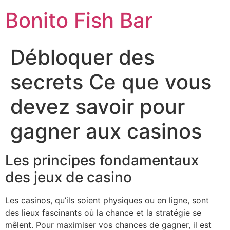
Skip
Bonito Fish Bar
to
content
Débloquer des
secrets Ce que vous
devez savoir pour
gagner aux casinos
Les principes fondamentaux
des jeux de casino
Les casinos, qu’ils soient physiques ou en ligne, sont
des lieux fascinants où la chance et la stratégie se
mêlent. Pour maximiser vos chances de gagner, il est