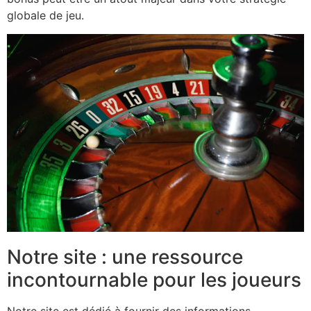
globale de jeu.
Notre site : une ressource
incontournable pour les joueurs
Notre site est dédié à fournir des informations