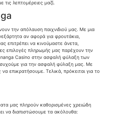
 τις λεπτομέρειες μαζί.
nga
ουν την απόλαυση παιχνιδιού μας. Με μια
νεξάρτητα αν αφορά για φρουτάκια,
μας επιτρέπει να κινούμαστε άνετα,
νες επιλογές πληρωμής μας παρέχουν την
pinanga Casino στην ασφαλή φύλαξη των
ησυχούμε για την ασφαλή φύλαξη μας. Με
να επικρατήσουμε. Τελικά, πρόκειται για το
ήματα μας πληρούν καθορισμένες χρειώδη
έπει να διαπιστώσουμε τα ακόλουθα: