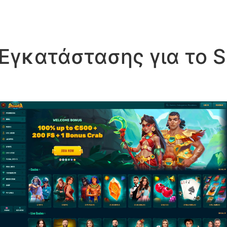
 Εγκατάστασης για το 