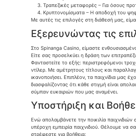
Τραπεζικές μεταφορές – Για όσους προ
Κρυπτονομίσματα – Η αποδοχή του ψηφ
Με αυτές τις επιλογές στη διάθεσή μας, είμ
Εξερευνώντας τις επι
Στο Spinanga Casino, είμαστε ενθουσιασμέ
Είτε σας προσελκύει η δράση των επιτραπέζ
Φανταστείτε το εξής: περιστρεφόμενοι τροχ
ντίλερ. Με αμέτρητους τίτλους και παραλλα
ικανοποιήσει. Επιπλέον, τα παιχνίδια μας έ
διασφαλίζοντας ότι κάθε στιγμή είναι απολα
σύμπαν ευκαιριών που μας αναμένει.
Υποστήριξη και Βοήθ
Ενώ απολαμβάνετε την ποικιλία παιχνιδιών σ
υπέροχη εμπειρία παιχνιδιού. Θέλουμε να σ
στρέφεστε για βοήθεια: