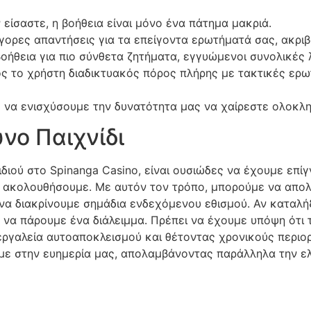
 είσαστε, η βοήθεια είναι μόνο ένα πάτημα μακριά.
γορες απαντήσεις για τα επείγοντα ερωτήματά σας, ακριβ
οήθεια για πιο σύνθετα ζητήματα, εγγυώμενοι συνολικές 
ς το χρήστη διαδικτυακός πόρος πλήρης με τακτικές ερωτ
 να ενισχύσουμε την δυνατότητα μας να χαίρεστε ολοκλη
νο Παιχνίδι
διού στο Spinanga Casino, είναι ουσιώδες να έχουμε επί
ν ακολουθήσουμε. Με αυτόν τον τρόπο, μπορούμε να απολ
 να διακρίνουμε σημάδια ενδεχόμενου εθισμού. Αν καταλ
 να πάρουμε ένα διάλειμμα. Πρέπει να έχουμε υπόψη ότι το
εργαλεία αυτοαποκλεισμού και θέτοντας χρονικούς περιο
υμε στην ευημερία μας, απολαμβάνοντας παράλληλα την ε