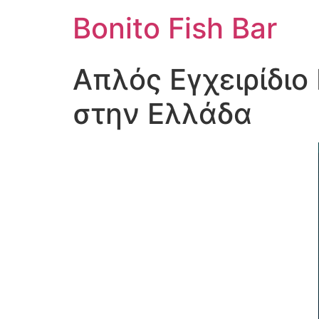
Skip
Bonito Fish Bar
to
content
Απλός Εγχειρίδιο
στην Ελλάδα