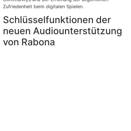
Zufriedenheit beim digitalen Spielen.
Schlüsselfunktionen der
neuen Audiounterstützung
von Rabona