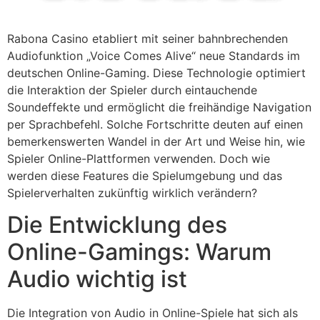
Rabona Casino etabliert mit seiner bahnbrechenden
Audiofunktion „Voice Comes Alive“ neue Standards im
deutschen Online-Gaming. Diese Technologie optimiert
die Interaktion der Spieler durch eintauchende
Soundeffekte und ermöglicht die freihändige Navigation
per Sprachbefehl. Solche Fortschritte deuten auf einen
bemerkenswerten Wandel in der Art und Weise hin, wie
Spieler Online-Plattformen verwenden. Doch wie
werden diese Features die Spielumgebung und das
Spielerverhalten zukünftig wirklich verändern?
Die Entwicklung des
Online-Gamings: Warum
Audio wichtig ist
Die Integration von Audio in Online-Spiele hat sich als