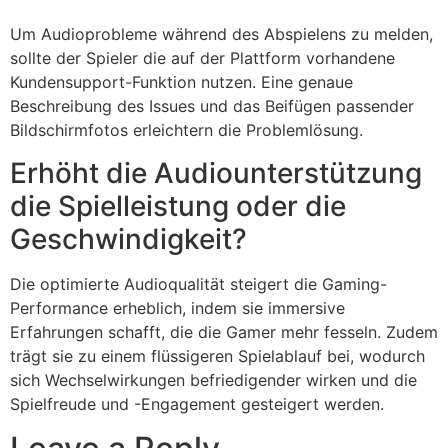
Um Audioprobleme während des Abspielens zu melden,
sollte der Spieler die auf der Plattform vorhandene
Kundensupport-Funktion nutzen. Eine genaue
Beschreibung des Issues und das Beifügen passender
Bildschirmfotos erleichtern die Problemlösung.
Erhöht die Audiounterstützung
die Spielleistung oder die
Geschwindigkeit?
Die optimierte Audioqualität steigert die Gaming-
Performance erheblich, indem sie immersive
Erfahrungen schafft, die die Gamer mehr fesseln. Zudem
trägt sie zu einem flüssigeren Spielablauf bei, wodurch
sich Wechselwirkungen befriedigender wirken und die
Spielfreude und -Engagement gesteigert werden.