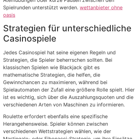
Atemübungen oder kurze Pausen zwischen den
Spielrunden unterstützt werden.
wettanbieter ohne
oasis
Strategien für unterschiedliche
Casinospiele
Jedes Casinospiel hat seine eigenen Regeln und
Strategien, die Spieler beherrschen sollten. Bei
klassischen Spielen wie Blackjack gibt es
mathematische Strategien, die helfen, die
Gewinnchancen zu maximieren, während bei
Spielautomaten der Zufall eine größere Rolle spielt. Hier
ist es wichtig, sich über die Auszahlungsquoten und die
verschiedenen Arten von Maschinen zu informieren.
Roulette erfordert ebenfalls eine spezifische
Herangehensweise. Spieler können zwischen
verschiedenen Wettstrategien wählen, wie der
Martingale- oder Fibonacci-Strategie, um ihre Einsätze