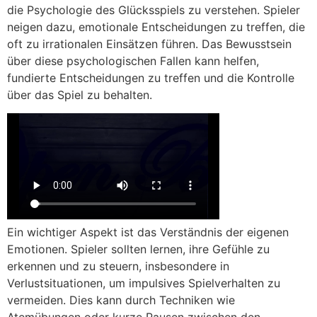
die Psychologie des Glücksspiels zu verstehen. Spieler
neigen dazu, emotionale Entscheidungen zu treffen, die
oft zu irrationalen Einsätzen führen. Das Bewusstsein
über diese psychologischen Fallen kann helfen,
fundierte Entscheidungen zu treffen und die Kontrolle
über das Spiel zu behalten.
Ein wichtiger Aspekt ist das Verständnis der eigenen
Emotionen. Spieler sollten lernen, ihre Gefühle zu
erkennen und zu steuern, insbesondere in
Verlustsituationen, um impulsives Spielverhalten zu
vermeiden. Dies kann durch Techniken wie