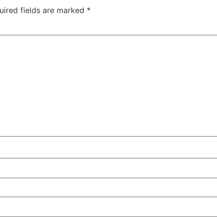
uired fields are marked
*