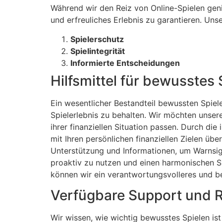
Während wir den Reiz von Online-Spielen geni
und erfreuliches Erlebnis zu garantieren. Unse
Spielerschutz
Spielintegrität
Informierte Entscheidungen
Hilfsmittel für bewusstes 
Ein wesentlicher Bestandteil bewussten Spielen
Spielerlebnis zu behalten. Wir möchten unser
ihrer finanziellen Situation passen. Durch die
mit Ihren persönlichen finanziellen Zielen übe
Unterstützung und Informationen, um Warnsigna
proaktiv zu nutzen und einen harmonischen Sp
können wir ein verantwortungsvolleres und be
Verfügbare Support und 
Wir wissen, wie wichtig bewusstes Spielen ist