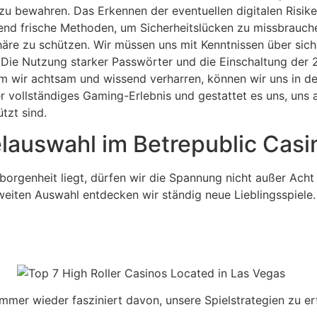
 zu bewahren. Das Erkennen der eventuellen digitalen Risik
ufend frische Methoden, um Sicherheitslücken zu missbrauche
sphäre zu schützen. Wir müssen uns mit Kenntnissen über si
ie Nutzung starker Passwörter und die Einschaltung der 2-
em wir achtsam und wissend verharren, können wir uns in
er vollständiges Gaming-Erlebnis und gestattet es uns, uns
tzt sind.
elauswahl im Betrepublic Casi
rgenheit liegt, dürfen wir die Spannung nicht außer Acht 
weiten Auswahl entdecken wir ständig neue Lieblingsspiele. H
immer wieder fasziniert davon, unsere Spielstrategien zu er