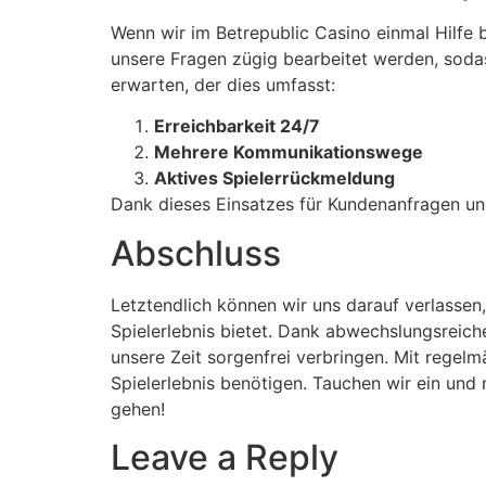
Wenn wir im Betrepublic Casino einmal Hilfe 
unsere Fragen zügig bearbeitet werden, soda
erwarten, der dies umfasst:
Erreichbarkeit 24/7
Mehrere Kommunikationswege
Aktives Spielerrückmeldung
Dank dieses Einsatzes für Kundenanfragen u
Abschluss
Letztendlich können wir uns darauf verlassen,
Spielerlebnis bietet. Dank abwechslungsreic
unsere Zeit sorgenfrei verbringen. Mit regel
Spielerlebnis benötigen. Tauchen wir ein und
gehen!
Leave a Reply