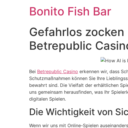
Skip
Bonito Fish Bar
to
content
Gefahrlos zocken 
Betrepublic Casin
Bei
Betrepublic Casino
erkennen wir, dass Schu
Schutzmaßnahmen können Sie Ihre Lieblingsspi
bewahrt sind. Die Vielfalt der erhältlichen Sp
uns gemeinsam herausfinden, was Ihr Spiele
digitalen Spielen.
Die Wichtigkeit von Si
Wenn wir uns mit Online-Spielen auseinanders