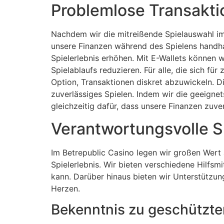
Problemlose Transakt
Nachdem wir die mitreißende Spielauswahl im
unsere Finanzen während des Spielens handha
Spielerlebnis erhöhen. Mit E-Wallets können
Spielablaufs reduzieren. Für alle, die sich f
Option, Transaktionen diskret abzuwickeln. D
zuverlässiges Spielen. Indem wir die geeigne
gleichzeitig dafür, dass unsere Finanzen zuve
Verantwortungsvolle 
Im Betrepublic Casino legen wir großen Wert
Spielerlebnis. Wir bieten verschiedene Hilfsmi
kann. Darüber hinaus bieten wir Unterstützung
Herzen.
Bekenntnis zu geschützte