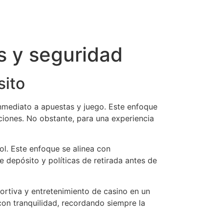
s y seguridad
sito
nmediato a apuestas y juego. Este enfoque
uciones. No obstante, para una experiencia
ol. Este enfoque se alinea con
 depósito y políticas de retirada antes de
tiva y entretenimiento de casino en un
r con tranquilidad, recordando siempre la