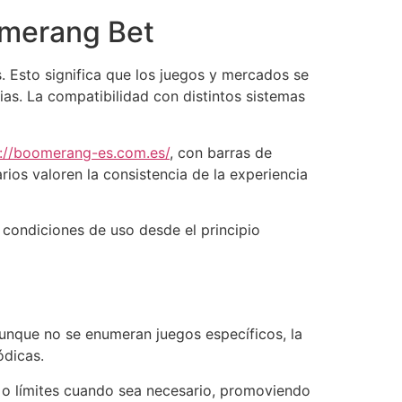
omerang Bet
. Esto significa que los juegos y mercados se
ias. La compatibilidad con distintos sistemas
s://boomerang-es.com.es/
, con barras de
rios valoren la consistencia de la experiencia
 condiciones de uso desde el principio
nque no se enumeran juegos específicos, la
ódicas.
s o límites cuando sea necesario, promoviendo