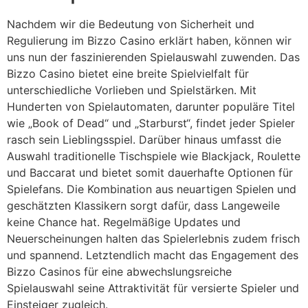
Nachdem wir die Bedeutung von Sicherheit und
Regulierung im Bizzo Casino erklärt haben, können wir
uns nun der faszinierenden Spielauswahl zuwenden. Das
Bizzo Casino bietet eine breite Spielvielfalt für
unterschiedliche Vorlieben und Spielstärken. Mit
Hunderten von Spielautomaten, darunter populäre Titel
wie „Book of Dead“ und „Starburst“, findet jeder Spieler
rasch sein Lieblingsspiel. Darüber hinaus umfasst die
Auswahl traditionelle Tischspiele wie Blackjack, Roulette
und Baccarat und bietet somit dauerhafte Optionen für
Spielefans. Die Kombination aus neuartigen Spielen und
geschätzten Klassikern sorgt dafür, dass Langeweile
keine Chance hat. Regelmäßige Updates und
Neuerscheinungen halten das Spielerlebnis zudem frisch
und spannend. Letztendlich macht das Engagement des
Bizzo Casinos für eine abwechslungsreiche
Spielauswahl seine Attraktivität für versierte Spieler und
Einsteiger zugleich.