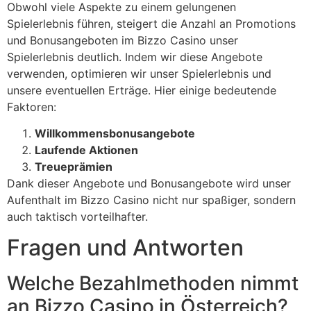
Obwohl viele Aspekte zu einem gelungenen
Spielerlebnis führen, steigert die Anzahl an Promotions
und Bonusangeboten im Bizzo Casino unser
Spielerlebnis deutlich. Indem wir diese Angebote
verwenden, optimieren wir unser Spielerlebnis und
unsere eventuellen Erträge. Hier einige bedeutende
Faktoren:
Willkommensbonusangebote
Laufende Aktionen
Treueprämien
Dank dieser Angebote und Bonusangebote wird unser
Aufenthalt im Bizzo Casino nicht nur spaßiger, sondern
auch taktisch vorteilhafter.
Fragen und Antworten
Welche Bezahlmethoden nimmt
an Bizzo Casino in Österreich?