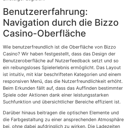
Benutzererfahrung:
Navigation durch die Bizzo
Casino-Oberfläche
Wie benutzerfreundlich ist die Oberfläche von Bizzo
Casino? Wir haben festgestellt, dass das Design der
Benutzeroberfläche auf Nutzerfeedback setzt und so
ein reibungsloses Spielerlebnis ermöglicht. Das Layout
ist intuitiv, mit klar beschrifteten Kategorien und einem
responsiven Menü, das die Nutzerfreundlichkeit erhöht.
Beim Erkunden fällt auf, dass das Auffinden bestimmter
Spiele oder Aktionen dank einer leistungsstarken
Suchfunktion und übersichtlicher Bereiche effizient ist.
Darüber hinaus beitragen die optischen Elemente und
die Farbgestaltung zu einer ansprechenden Atmosphäre
bei, ohne dabei aufdringlich zu wirken. Die Ladezeiten