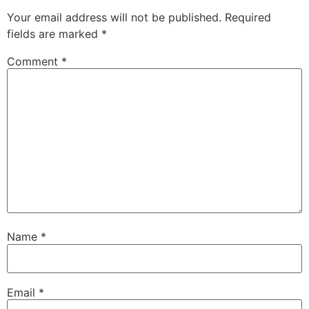
Your email address will not be published.
Required
fields are marked
*
Comment
*
Name
*
Email
*