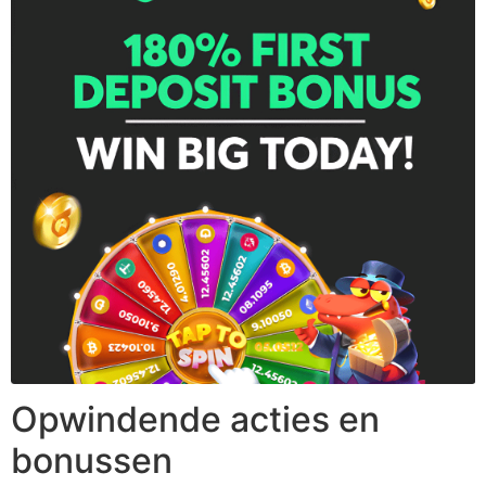
Opwindende acties en
bonussen