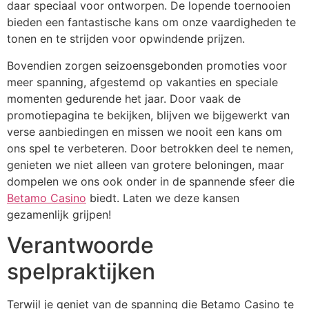
daar speciaal voor ontworpen. De lopende toernooien
bieden een fantastische kans om onze vaardigheden te
tonen en te strijden voor opwindende prijzen.
Bovendien zorgen seizoensgebonden promoties voor
meer spanning, afgestemd op vakanties en speciale
momenten gedurende het jaar. Door vaak de
promotiepagina te bekijken, blijven we bijgewerkt van
verse aanbiedingen en missen we nooit een kans om
ons spel te verbeteren. Door betrokken deel te nemen,
genieten we niet alleen van grotere beloningen, maar
dompelen we ons ook onder in de spannende sfeer die
Betamo Casino
biedt. Laten we deze kansen
gezamenlijk grijpen!
Verantwoorde
spelpraktijken
Terwijl je geniet van de spanning die Betamo Casino te