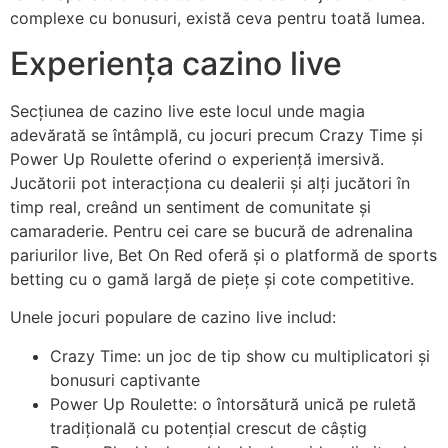
complexe cu bonusuri, există ceva pentru toată lumea.
Experiența cazino live
Secțiunea de cazino live este locul unde magia
adevărată se întâmplă, cu jocuri precum Crazy Time și
Power Up Roulette oferind o experiență imersivă.
Jucătorii pot interacționa cu dealerii și alți jucători în
timp real, creând un sentiment de comunitate și
camaraderie. Pentru cei care se bucură de adrenalina
pariurilor live, Bet On Red oferă și o platformă de sports
betting cu o gamă largă de piețe și cote competitive.
Unele jocuri populare de cazino live includ:
Crazy Time: un joc de tip show cu multiplicatori și
bonusuri captivante
Power Up Roulette: o întorsătură unică pe ruletă
tradițională cu potențial crescut de câștig