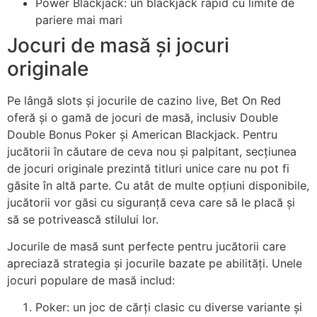
Power Blackjack: un blackjack rapid cu limite de
pariere mai mari
Jocuri de masă și jocuri
originale
Pe lângă slots și jocurile de cazino live, Bet On Red
oferă și o gamă de jocuri de masă, inclusiv Double
Double Bonus Poker și American Blackjack. Pentru
jucătorii în căutare de ceva nou și palpitant, secțiunea
de jocuri originale prezintă titluri unice care nu pot fi
găsite în altă parte. Cu atât de multe opțiuni disponibile,
jucătorii vor găsi cu siguranță ceva care să le placă și
să se potrivească stilului lor.
Jocurile de masă sunt perfecte pentru jucătorii care
apreciază strategia și jocurile bazate pe abilități. Unele
jocuri populare de masă includ:
Poker: un joc de cărți clasic cu diverse variante și