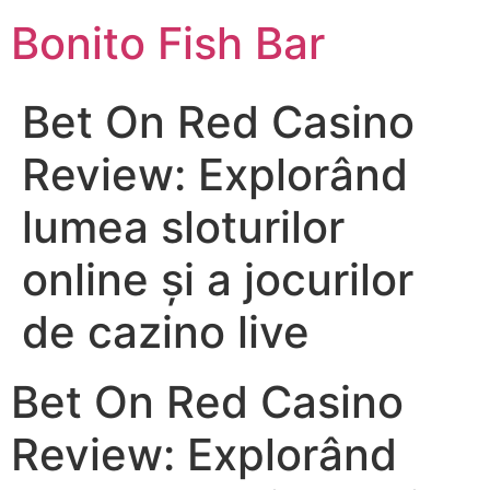
Skip
Bonito Fish Bar
to
content
Bet On Red Casino
Review: Explorând
lumea sloturilor
online și a jocurilor
de cazino live
Bet On Red Casino
Review: Explorând