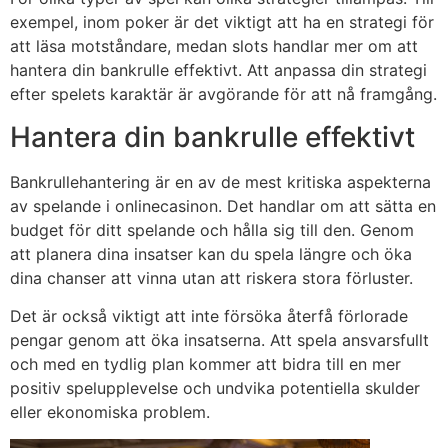
exempel, inom poker är det viktigt att ha en strategi för
att läsa motståndare, medan slots handlar mer om att
hantera din bankrulle effektivt. Att anpassa din strategi
efter spelets karaktär är avgörande för att nå framgång.
Hantera din bankrulle effektivt
Bankrullehantering är en av de mest kritiska aspekterna
av spelande i onlinecasinon. Det handlar om att sätta en
budget för ditt spelande och hålla sig till den. Genom
att planera dina insatser kan du spela längre och öka
dina chanser att vinna utan att riskera stora förluster.
Det är också viktigt att inte försöka återfå förlorade
pengar genom att öka insatserna. Att spela ansvarsfullt
och med en tydlig plan kommer att bidra till en mer
positiv spelupplevelse och undvika potentiella skulder
eller ekonomiska problem.