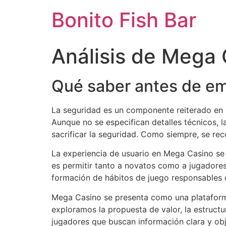
Skip
Bonito Fish Bar
to
content
Análisis de Mega 
Qué saber antes de em
La seguridad es un componente reiterado en l
Aunque no se especifican detalles técnicos, l
sacrificar la seguridad. Como siempre, se re
La experiencia de usuario en Mega Casino se 
es permitir tanto a novatos como a jugadores 
formación de hábitos de juego responsables d
Mega Casino se presenta como una plataforma
exploramos la propuesta de valor, la estructur
jugadores que buscan información clara y obje