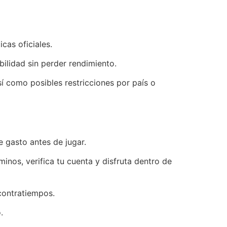
cas oficiales.
ilidad sin perder rendimiento.
sí como posibles restricciones por país o
e gasto antes de jugar.
inos, verifica tu cuenta y disfruta dentro de
 contratiempos.
.