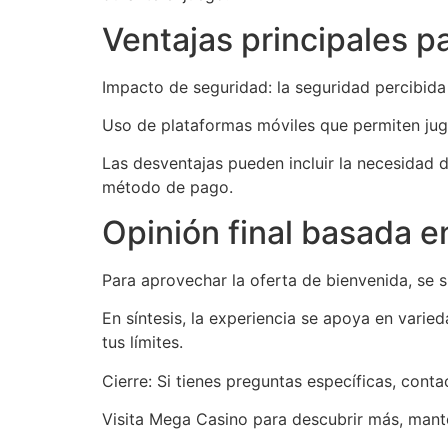
Ventajas principales p
Impacto de seguridad: la seguridad percibida 
Uso de plataformas móviles que permiten juga
Las desventajas pueden incluir la necesidad d
método de pago.
Opinión final basada e
Para aprovechar la oferta de bienvenida, se su
En síntesis, la experiencia se apoya en varie
tus límites.
Cierre: Si tienes preguntas específicas, conta
Visita Mega Casino para descubrir más, man