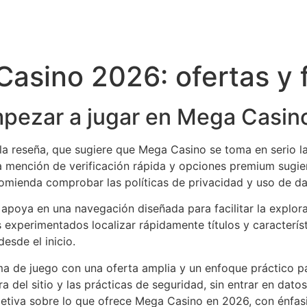
Casino 2026: ofertas y
pezar a jugar en Mega Casin
a reseña, que sugiere que Mega Casino se toma en serio la
a mención de verificación rápida y opciones premium sugiere
comienda comprobar las políticas de privacidad y uso de da
apoya en una navegación diseñada para facilitar la explora
experimentados localizar rápidamente títulos y característi
esde el inicio.
 de juego con una oferta amplia y un enfoque práctico par
a del sitio y las prácticas de seguridad, sin entrar en dato
tiva sobre lo que ofrece Mega Casino en 2026, con énfasis 