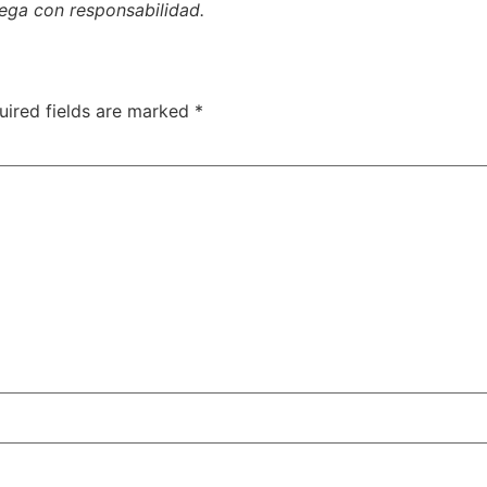
ega con responsabilidad.
uired fields are marked
*