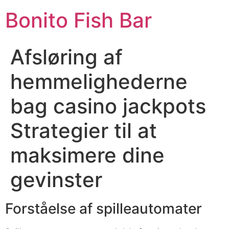
Skip
Bonito Fish Bar
to
content
Afsløring af
hemmelighederne
bag casino jackpots
Strategier til at
maksimere dine
gevinster
Forståelse af spilleautomater