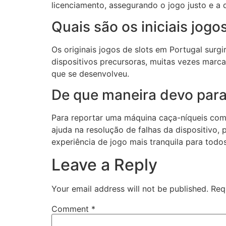
licenciamento, assegurando o jogo justo e a d
Quais são os iniciais jogo
Os originais jogos de slots em Portugal surg
dispositivos precursoras, muitas vezes marca
que se desenvolveu.
De que maneira devo para
Para reportar uma máquina caça-níqueis com
ajuda na resolução de falhas da dispositivo
experiência de jogo mais tranquila para todos
Leave a Reply
Your email address will not be published.
Req
Comment
*