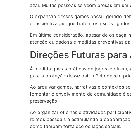
azar. Muitas pessoas se veem presas em um c
O expansão desses games possui gerado debat
conscientização que tratem os riscos ligados 
Em última consideração, apesar de os caça-
atenção cuidadosa e medidas preventivas pa
Direções Futuras para
À medida que as práticas de jogos evoluem, a
para a proteção desse patrimônio devem prio
Ao arquivar games, narrativas e contextos so
fomentar o envolvimento da comunidade é ess
preservação.
Ao organizar oficinas e atividades participa
relatos pessoais e estimulando a cooperação 
como também fortalece os laços sociais.