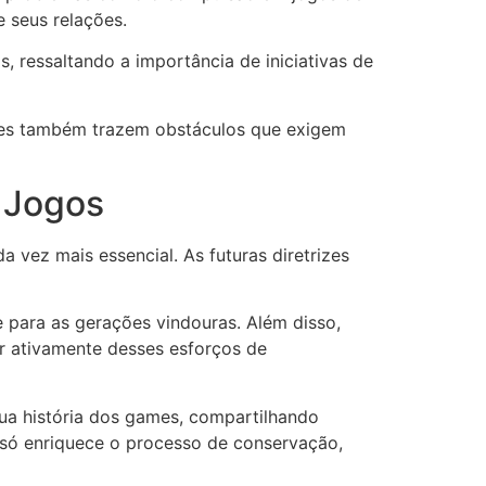
 seus relações.
 ressaltando a importância de iniciativas de
tes também trazem obstáculos que exigem
 Jogos
vez mais essencial. As futuras diretrizes
e para as gerações vindouras. Além disso,
r ativamente desses esforços de
sua história dos games, compartilhando
o só enriquece o processo de conservação,