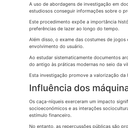
A uso de abordagens de investigação em docu
estudiosos conseguir informações sobre o pro
Este procedimento expõe a importância histó
preferências de lazer ao longo do tempo.
Além disso, o exame das costumes de jogos
envolvimento do usuário.
Ao estudar sistematicamente documentos arq
do antigo às práticas modernas no seio da v
Esta investigação promove a valorização da h
Influência dos máquina
Os caça-níqueis exerceram um impacto signif
socioeconómicos e as interações sociocultu
estímulo financeiro.
No entanto, as repercussões públicas são p