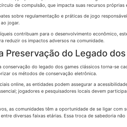
írculo de compulsão, que impacta suas recursos próprias e
es sobre regulamentação e práticas de jogo responsáveis,
ao jogar.
níqueis contribuam para o desenvolvimento econômico, es
ra reduzir os impactos adversos na comunidade.
 a Preservação do Legado dos
 conservação do legado dos games clássicos torna-se cada 
rizar os métodos de conservação eletrônica.
ciais online, as entidades podem assegurar a acessibilidad
encial; jogadores e pesquisadores locais devem participa
tivos, as comunidades têm a oportunidade de se ligar com 
entre diversas faixas etárias. Essa troca de sabedoria nã