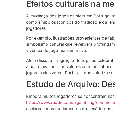
Efeitos culturais na m
A mudança dos jogos de slots em Portugal ta
como símbolos icónicos do tradição e da len
jogadores.
Por exemplo, ilustrações provenientes de fá
simbolismo cultural que reverbera profunda
vivência de jogo mais imersiva.
Além disso, a integração de tópicos celebrat
ainda mais como os valores culturais influen
jogos exclusivo em Portugal, que valoriza s
Estudo de Arquivo: De
Embora muitos jogadores se concentrem nas 
https://www.reddit.com/r/gambling/comment
esclarecem as fundamentos do cenário dos j