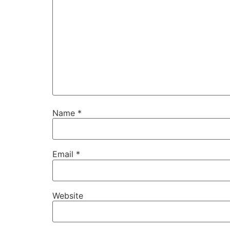
Name
*
Email
*
Website