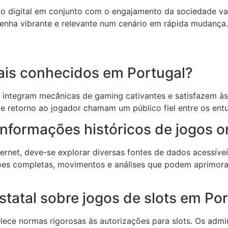
ão digital em conjunto com o engajamento da sociedade vai
tenha vibrante e relevante num cenário em rápida mudança.
mais conhecidos em Portugal?
s integram mecânicas de gaming cativantes e satisfazem à
de retorno ao jogador chamam um público fiel entre os entu
nformações históricos de jogos o
ernet, deve-se explorar diversas fontes de dados acessívei
ões completas, movimentos e análises que podem aprimo
tatal sobre jogos de slots em Po
belece normas rigorosas às autorizações para slots. Os ad