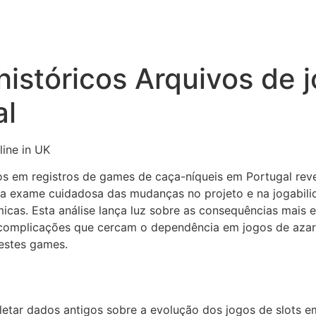
istóricos Arquivos de j
al
s em registros de games de caça-níqueis em Portugal revel
ma exame cuidadosa das mudanças no projeto e na jogabil
icas. Esta análise lança luz sobre as consequências mais
s complicações que cercam o dependência em jogos de az
estes games.
etar dados antigos sobre a evolução dos jogos de slots e