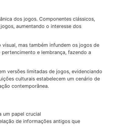
cânica dos jogos. Componentes clássicos,
 jogos, aumentando o interesse dos
o visual, mas também infundem os jogos de
e pertencimento e lembrança, fazendo a
 em versões limitadas de jogos, evidenciando
buições culturais estabelecem um cenário de
ovação contemporânea.
 um papel crucial
elação de informações antigos que