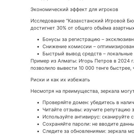
Экономический эффект для игроков
Исследование “Казахстанский Игровой Бюдж
достигнет 30% от общего объёма азартных
Бонусы за регистрацию – эксклюзивн
Снижение комиссии – оптимизирован
Быстрый вывод средств – локальные 
Пример из Алматы: Игорь Петров в 2024 г
позволило вывести 10 000 тенге быстрее, 
Риски и как их избежать
Несмотря на преимущества, зеркала могу
Проверяйте домен: убедитесь в нали
Читайте отзывы: изучите репутацию 
Используйте антивирус: сканируйте 
Сохраняйте пароли: не вводите данн
Следите за обновлениями: зеркала мо