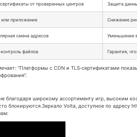
‑сертификаты от проверенных центров
Защита данны
 или приложение
Снижение рис
улярная смена адресов
Уменьшение 
‑контроль файлов
Гарантия, чт
тмечает: “Платформы с CDN и TLS‑сертификатами пока
ифрования”.
тане благодаря широкому ассортименту игр, высоким к
блокируются.Зеркало Volta, доступное по адресу https:
нам: