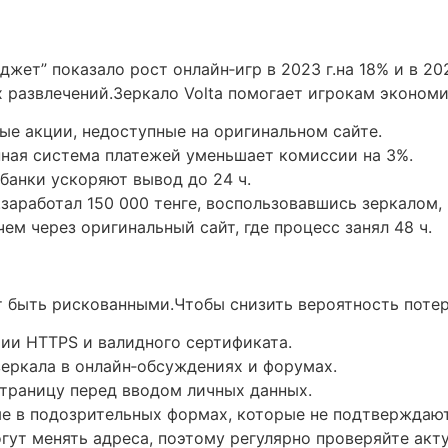
ет” показало рост онлайн‑игр в 2023 г.на 18% и в 202
 развлечений.Зеркало Volta помогает игрокам экономи
ые акции, недоступные на оригинальном сайте.
ная система платежей уменьшает комиссии на 3%.
банки ускоряют вывод до 24 ч.
.заработал 150 000 тенге, воспользовавшись зеркалом,
чем через оригинальный сайт, где процесс занял 48 ч.
т быть рискованными.Чтобы снизить вероятность потер
чии HTTPS и валидного сертификата.
зеркала в онлайн‑обсуждениях и форумах.
страницу перед вводом личных данных.
ые в подозрительных формах, которые не подтверждаю
гут менять адреса, поэтому регулярно проверяйте акт