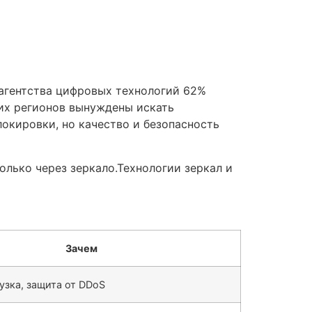
 агентства цифровых технологий 62%
гих регионов вынуждены искать
окировки, но качество и безопасность
олько через зеркало.Технологии зеркал и
Зачем
узка, защита от DDoS