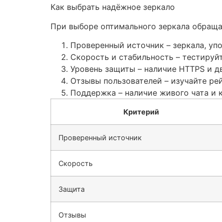
Как выбрать надёжное зеркало
При выборе оптимального зеркала обраща
Проверенный источник – зеркала, уп
Скорость и стабильность – тестируйт
Уровень защиты – наличие HTTPS и д
Отзывы пользователей – изучайте ре
Поддержка – наличие живого чата и 
Критерий
Проверенный источник
Скорость
Защита
Отзывы