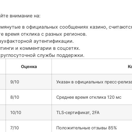
йте внимание на:
омянутые в официальных сообщениях казино, считаютс
е время отклика с разных регионов.
вухфакторной аутентификации.
йтинги и комментарии в соцсетях.
круглосуточной службы поддержки.
Оценка
К
9/10
Указан в официальных пресс‑релиза
8/10
Среднее время отклика 120 мс
10/10
TLS‑сертификат, 2FA
7/10
Положительные отзывы 85%